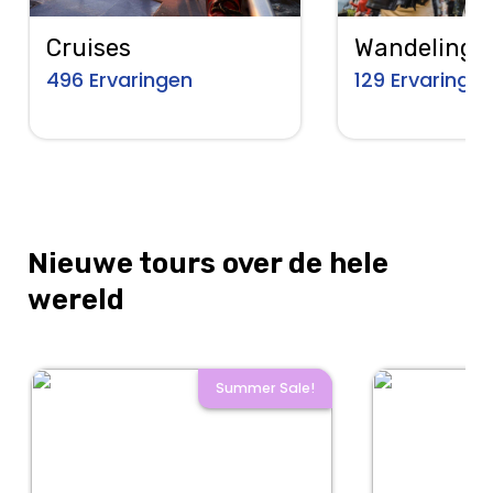
Cruises
Wandelinge
496
Ervaringen
129
Ervaringe
Nieuwe tours over de hele
wereld
Summer Sale!