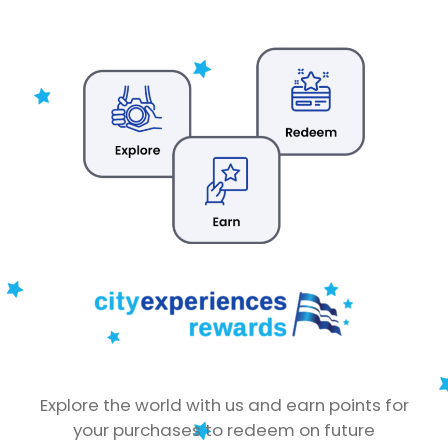
Explore the world with us and earn points for
your purchases to redeem on future