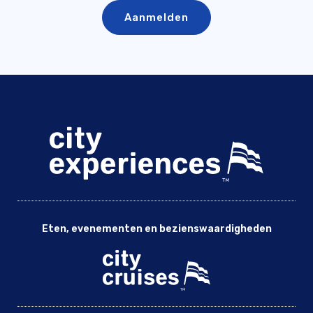
Eten, evenementen en bezienswaardigheden