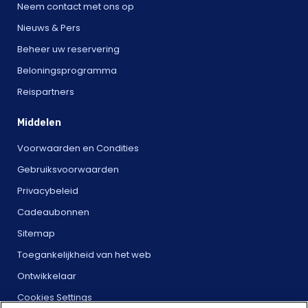
Neem contact met ons op
Nieuws & Pers
Beheer uw reservering
Beloningsprogramma
Reispartners
Middelen
Voorwaarden en Condities
Gebruiksvoorwaarden
Privacybeleid
Cadeaubonnen
Sitemap
Toegankelijkheid van het web
Ontwikkelaar
Cookies Settings