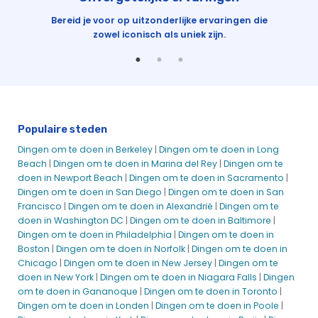
ties
Bereid je voor op uitzonderlijke ervaringen die
On
ten,
zowel iconisch als uniek zijn.
expe
!
Populaire steden
Dingen om te doen in Berkeley
|
Dingen om te doen in Long
Beach
|
Dingen om te doen in Marina del Rey
|
Dingen om te
doen in Newport Beach
|
Dingen om te doen in Sacramento
|
Dingen om te doen in San Diego
|
Dingen om te doen in San
Francisco
|
Dingen om te doen in Alexandrië
|
Dingen om te
doen in Washington DC
|
Dingen om te doen in Baltimore
|
Dingen om te doen in Philadelphia
|
Dingen om te doen in
Boston
|
Dingen om te doen in Norfolk
|
Dingen om te doen in
Chicago
|
Dingen om te doen in New Jersey
|
Dingen om te
doen in New York
|
Dingen om te doen in Niagara Falls
|
Dingen
om te doen in Gananoque
|
Dingen om te doen in Toronto
|
Dingen om te doen in Londen
|
Dingen om te doen in Poole
|