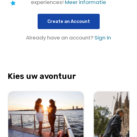
experiences!
Meer informatie
Create an Account
Already have an account?
Sign in
Kies uw avontuur