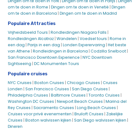
Dingen om te doen in York
|
Dingen om te doen in Parijs
|
Dingen
om te doen in Rome
|
Dingen om te doen in Venetië
|
Dingen
om te doen in Barcelona
|
Dingen om te doen in Madrid
Populaire Attracties
Vrijheidsbeeld Tours
|
Rondleidingen Niagara Falls
|
Rondleidingen Alcatraz
|
Wandelen
|
Voedsel tours
|
Rome in
een dag
|
Parijs in een dag
|
Londen Exper
ervaring
|
Het beste
van Athene
|
Rondleidingen in Barcelona
|
Codzilla
Snelboot
|
San
Francisco Downtown Experience
|
NYC Downtown
Sightseeing
|
DC Monumenten Tours
Populaire cruises
NYC Cruises
|
Boston Cruises
|
Chicago Cruises
|
Cruises
Londen
|
San Francisco Cruises
|
San Diego Cruises
|
Philadelphia Cruises
|
Baltimore Cruises
|
Toronto Cruises
|
Washington DC Cruises
|
Newport Beach Cruises
|
Marina del
Rey Cruises
|
Sacramento Cruises
|
Long Beach Cruises
|
Cruises voor privé evenementen
|
Bruiloft Cruises
|
Zakelijke
Cruises
|
Boston walvissen kijken
|
San Diego walvissen kijken
|
Dineren