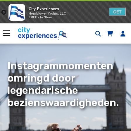
City Experiences
GET
×
Hornblower Yachts, LLC
FREE - In Store
Overslaan
naar
Menu
inhoud
Exclusieve, unieke
Instagrammomenten
Ontzagwekkende
iconische ervaringen.
omringd door
avonturen die een
legendarische
leven lang duren.
bezienswaardigheden.