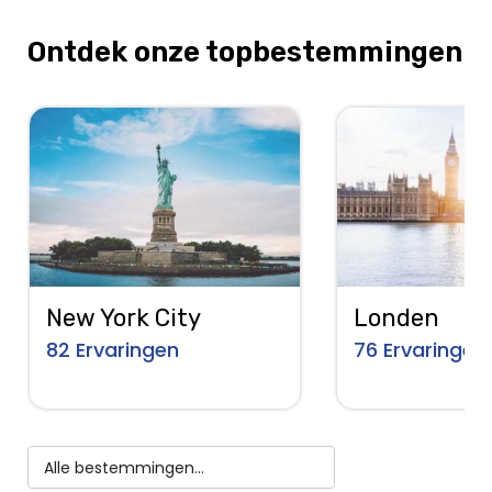
Ontdek onze topbestemmingen
New York City
Londen
82
Ervaringen
76
Ervaringen