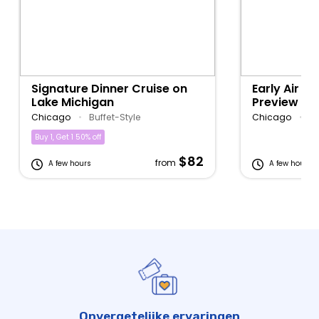
Signature Dinner Cruise on
Early Air &
Lake Michigan
Preview Si
Cruise on 
Chicago
•
Buffet-Style
Chicago
•
Bu
Buy 1, Get 1 50% off
$82
from
A few hours
A few hours
Onvergetelijke ervaringen
D