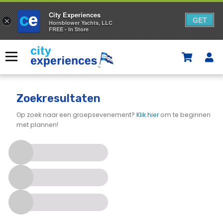
City Experiences
GET
×
Hornblower Yachts, LLC
FREE - In Store
Overslaan
naar
Menu
inhoud
Zoekresultaten
Op zoek naar een groepsevenement?
Klik hier
om te beginnen
met plannen!