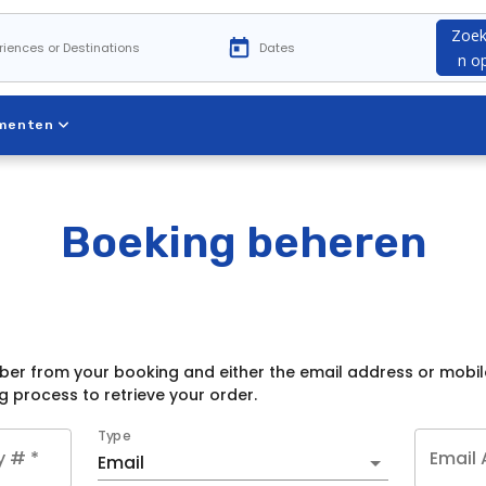
Zoe
n o
ementen
Boeking beheren