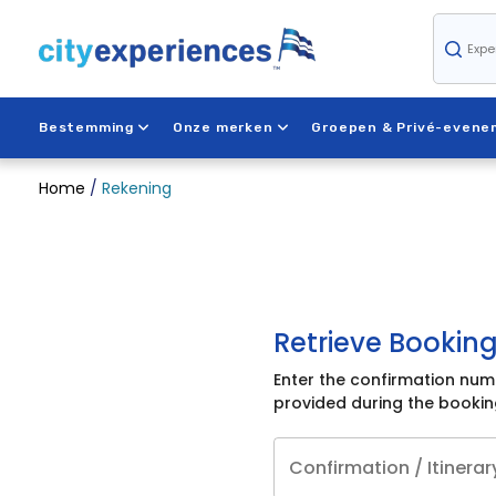
Overslaan
naar
inhoud
Bestemming
Onze merken
Groepen & Privé-even
Home
/
Rekening