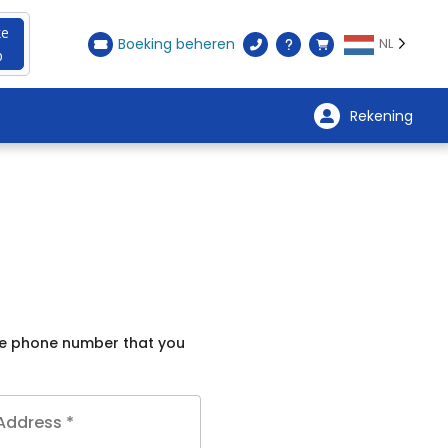
ke
Boeking beheren
NL
p
Rekening