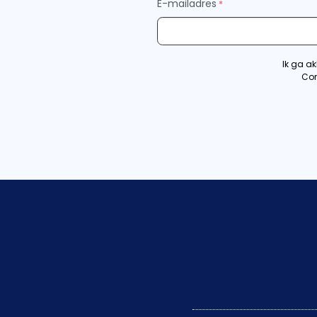
E-mailadres
Ik ga a
Com