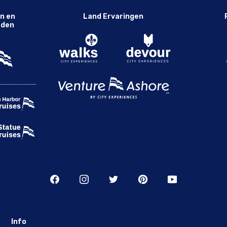
n en
Land Ervaringen
eden
Info