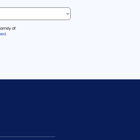
amily of
leid
.