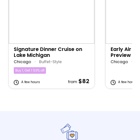
Signature Dinner Cruise on
Early Air &
Lake Michigan
Preview Si
Cruise on 
Chicago
•
Buffet-Style
Chicago
•
Bu
Buy 1, Get 1 50% off
$82
from
A few hours
A few hours