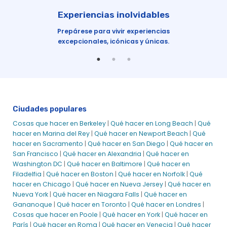
Experiencias inolvidables
Prepárese para vivir experiencias
N
excepcionales, icónicas y únicas.
tur
ir
Ciudades populares
Cosas que hacer en Berkeley
|
Qué hacer en Long Beach
|
Qué
hacer en Marina del Rey
|
Qué hacer en Newport Beach
|
Qué
hacer en Sacramento
|
Qué hacer en San Diego
|
Qué hacer en
San Francisco
|
Qué hacer en Alexandria
|
Qué hacer en
Washington DC
|
Qué hacer en Baltimore
|
Qué hacer en
Filadelfia
|
Qué hacer en Boston
|
Qué hacer en Norfolk
|
Qué
hacer en Chicago
|
Qué hacer en Nueva Jersey
|
Qué hacer en
Nueva York
|
Qué hacer en Niagara Falls
|
Qué hacer en
Gananoque
|
Qué hacer en Toronto
|
Qué hacer en Londres
|
Cosas que hacer en Poole
|
Qué hacer en York
|
Qué hacer en
París
|
Qué hacer en Roma
|
Qué hacer en Venecia
|
Qué hacer