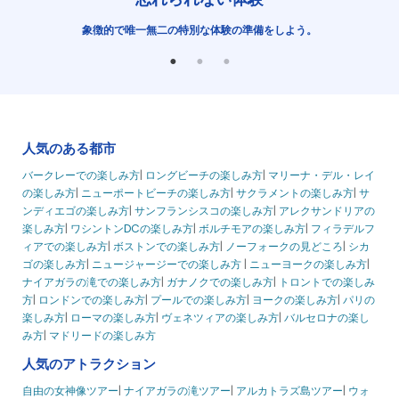
制で、
象徴的で唯一無二の特別な体験の準備をしよう。
私た
するツ
愛す
人気のある都市
バークレーでの楽しみ方
|
ロングビーチの楽しみ方
|
マリーナ・デル・レイ
の楽しみ方
|
ニューポートビーチの楽しみ方
|
サクラメントの楽しみ方
|
サ
ンディエゴの楽しみ方
|
サンフランシスコの楽しみ方
|
アレクサンドリアの
楽しみ方
|
ワシントンDCの楽しみ方
|
ボルチモアの楽しみ方
|
フィラデルフ
ィアでの楽しみ方
|
ボストンでの楽しみ方
|
ノーフォークの見どころ
|
シカ
ゴの楽しみ方
|
ニュージャージーでの楽しみ方
|
ニューヨークの楽しみ方
|
ナイアガラの滝での楽しみ方
|
ガナノクでの楽しみ方
|
トロントでの楽しみ
方
|
ロンドンでの楽しみ方
|
プールでの楽しみ方
|
ヨークの楽しみ方
|
パリの
楽しみ方
|
ローマの楽しみ方
|
ヴェネツィアの楽しみ方
|
バルセロナの楽し
み方
|
マドリードの楽しみ方
人気のアトラクション
自由の女神像ツアー
|
ナイアガラの滝ツアー
|
アルカトラズ島ツアー
|
ウォ