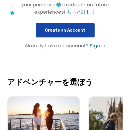
your purchases to redeem on future
experiences!
もっと詳しく
Create an Account
Already have an account?
Sign in
アドベンチャーを選ぼう