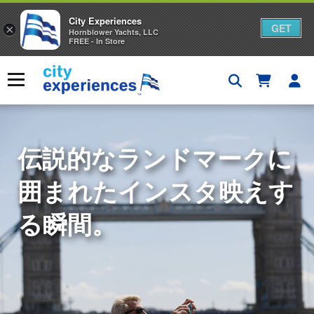
City Experiences
GET
×
Hornblower Yachts, LLC
FREE - In Store
本
文
メニュー
へ
ス
キ
ッ
プ
他では味わえない、アイ
伝説的なランドマークに
一生の思い出に残る、畏
コニックな体験。
囲まれたインスタ映えす
敬の念を抱かせる冒険。
る瞬間。