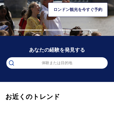
アルカトラズを今すぐ予約
ロンドン観光を今すぐ予約
ナイアガラの滝を予約する
あなたの経験を発見する
体験または目的地
お近くのトレンド