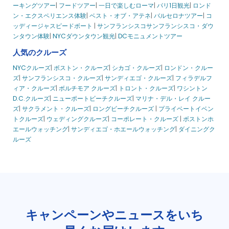
ーキングツアー
|
フードツアー
|
一日で楽しむローマ
|
パリ1日観光
|
ロンド
ン・エクスペリエンス
体験
|
ベスト・オブ・アテネ
|
バルセロナツアー
|
コ
ッディージャ
スピードボート
|
サンフランシスコ
サンフランシスコ・ダウ
ンタウン体験
|
NYCダウンタウン観光
|
DCモニュメントツアー
人気のクルーズ
NYCクルーズ
|
ボストン・クルーズ
|
シカゴ・クルーズ
|
ロンドン・クルー
ズ
|
サンフランシスコ・クルーズ
|
サンディエゴ・クルーズ
|
フィラデルフ
ィア・クルーズ
|
ボルチモア クルーズ
|
トロント・クルーズ
|
ワシントン
D.C.クルーズ
|
ニューポートビーチクルーズ
|
マリナ・デル・レイ クルー
ズ
|
サクラメント・クルーズ
|
ロングビーチクルーズ
|
プライベートイベン
トクルーズ
|
ウェディングクルーズ
|
コーポレート・クルーズ
|
ボストンホ
エールウォッチング
|
サンディエゴ・ホエールウォッチング
|
ダイニングク
ルーズ
キャンペーンやニュースをいち