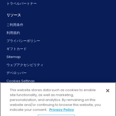
トラベルパートナー
リソース
ご利用条件
利用規約
プライバシーポリシー
ギフトカード
Sitemap
ウェブアクセシビリティ
デベロッパー
Cookies Settings
This website stores data such as cookies to enable
site functionality, as well as marketing,
personalization, and analytics. By remaining on this
website and/or continuing to browse this website, you
© 2024 City Experiences™
indicate your consent.
Privacy Policy
ピア3、エンバカデロ、サンフランシスコ、カリフォルニア州94111