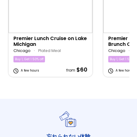
Premier Lunch Cruise on Lake
Premier Bo
Michigan
Brunch Cru
Michigan
Chicago
•
Plated Meal
Chicago
•
Bu
Buy 1, Get 1 50% off
Buy 1, Get 1 50% of
$60
from
A few hours
A few hours
忘れられない体験