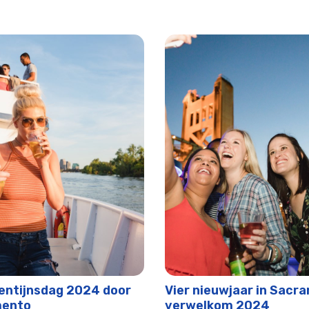
acramento
ruises™
ises™
entijnsdag 2024 door
Vier nieuwjaar in Sacr
mento
verwelkom 2024