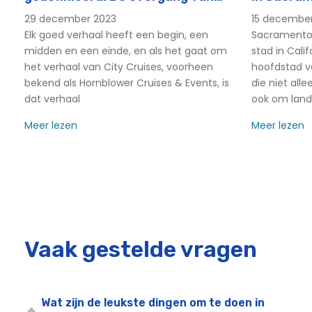
Plan een evenement - Sacramento
Hornblower Cruises &
29 december 2023
15 decembe
Repetitie diners in Sacramento
Evenementen naar City Cruises
Elk goed verhaal heeft een begin, een
Sacramento i
Cocktailcruise op het jacht in Sacramento | City Cruise
midden en een einde, en als het gaat om
stad in Cali
Sacramento Na Vijf Cruise | City Cruises™
het verhaal van City Cruises, voorheen
hoofdstad va
bekend als Hornblower Cruises & Events, is
die niet all
Sacramento Kerstcruise | Vakantie riviercruises met Sta
dat verhaal
ook om land
Sacramento Cinco De Mayo riviercruise | City Cruises™
Meer lezen
Meer lezen
Vloot van de stad Sacramento
Capitool Hornblower
Sacramento Cocktail Cruises
Sacramento Bedrijfsevenementen
Sacramento riviercruises met Pasen | City Cruises™
Sacramento Groep Evenementen
Vaak gestelde vragen
Sacramento Holiday Cruises
Sacramento Holiday Cruises
Sacramento Vakantie Evenementen
Wat zijn de leukste dingen om te doen in