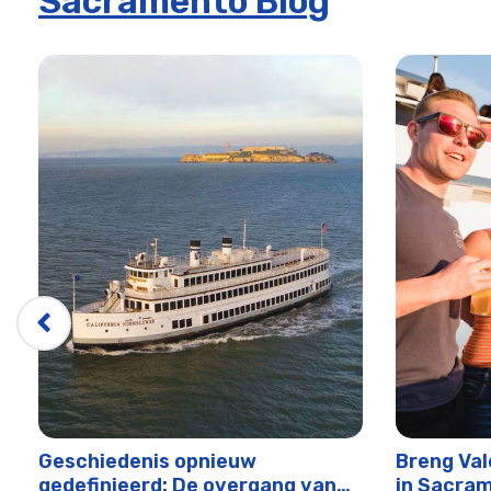
Sacramento Blog
Basisschool- en middelbare school evenementen in S
Werknemersuitjes in Sacramento
Vaderdag Alive After Five | City Cruises™
Vaderdag in Sacramento | City Cruises™
Vaderdag rondvaart met uitzichten en drankjes | City C
Middelbare school evenementen in Sacramento
Historische riviercruises in Sacramento | City Cruises™
Vergaderingen en evenementen in Sacramento
Memorial Day riviercruise | City Cruises™
Memorial Day Sights & Sips Cruise
Memorial Day Sights & Sips Cruise | City Cruises™
Moederdag rondvaart met hapjes en drankjes | City Cru
Moederdag Levend Na Vijf
Andere speciale gelegenheden in Sacramento
Geschiedenis opnieuw
Breng Val
gedefinieerd: De overgang van
in Sacra