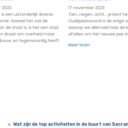
r 2023
17 november 2023
s een uitzonderlijk diverse
Tien...negen...acht... je kent he
s™
fornië. Hoewel het ook de
Oudejaarsavond is de enige 
n de staat is, is het een stad
waarop we allemaal naar de kl
een draait om overheid maar
aftellen om het nieuwe jaar in
d Ervaringen
bouw, en tegenwoordig heeft
Meer lezen
Wat zijn de top activiteiten in de buurt van Sacr