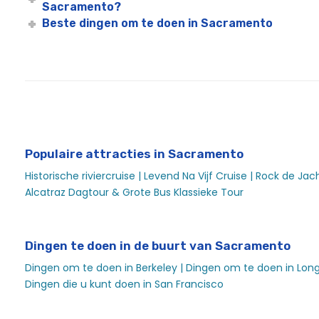
Sacramento?
Sacramento Labor Day Fun | Labor Day Weekend Riviercr
Beste dingen om te doen in Sacramento
Sacramento Moederdag Riviercruise | City Cruises™
Sacramento Oudejaarsavond Sights & Sips Cruise | City
Sacramento Oudejaarsavond Rock the Yacht Cruise | Ci
Sacramento School Evenementen
Sacramento Sociale Evenementen
Sacramento Spooky Halloween Rivier Cruise
Populaire attracties in Sacramento
Sacramento St. Patrick's Day Cruise | 2020 St. Patricks D
Historische riviercruise |
Levend Na Vijf Cruise |
Rock de Jach
Sacramento Rondleidingen & Bezienswaardigheden - St
Alcatraz Dagtour & Grote Bus Klassieke Tour
Sacramento Bruiloft Evenementen
Sacramento Jachten & Privé Botenverhuur | Stad Ervari
Dingen te doen in de buurt van Sacramento
Sights and Sips Cruise in Sacramento (Alle Leeftijden) | 
Dingen om te doen in Berkeley |
Dingen om te doen in Long
St. Patrick's Day Booze Cruise in Sacramento | City Crui
Dingen die u kunt doen in San Francisco
St. Patrick's Day Alive After Five Cruise | City Cruises™