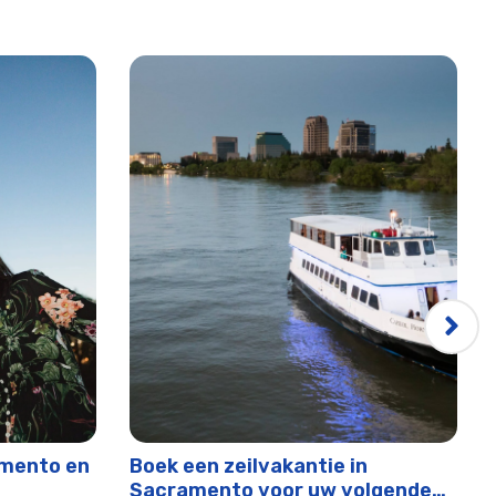
amento en
Boek een zeilvakantie in
Sacramento voor uw volgende