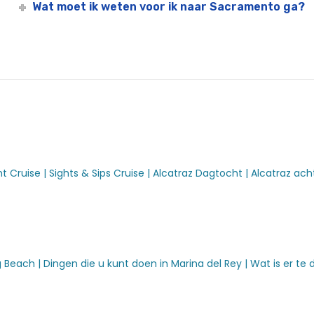
Wat moet ik weten voor ik naar Sacramento ga?
uise | Stadscruises™
 Cruises™
ty Cruises™
ay | City Experiences
t Cruise |
Sights & Sips Cruise |
Alcatraz Dagtocht |
Alcatraz ach
adscruises
ngen
City Cruises™
 Beach |
Dingen die u kunt doen in Marina del Rey |
Wat is er te
ses™