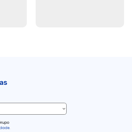
ias
Grupo
cidade
.