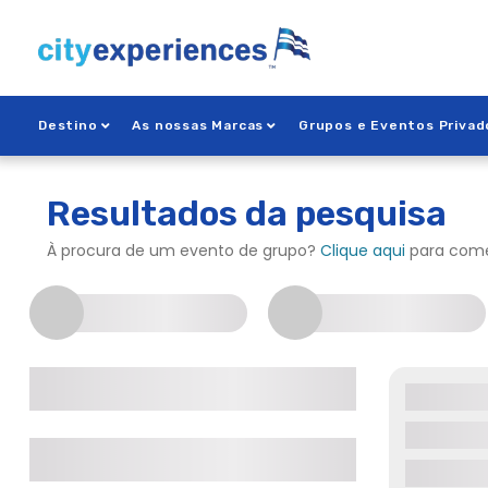
Saltar
para
o
conteúdo
Destino
As nossas Marcas
Grupos e Eventos Privad
Resultados da pesquisa
À procura de um evento de grupo?
Clique aqui
para come