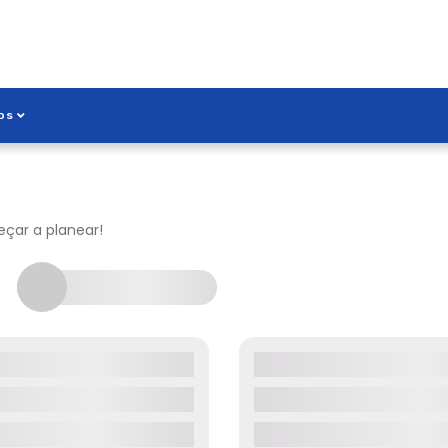
os
çar a planear!