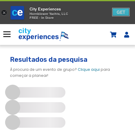
City Experiences
GET
×
Hornblower Yachts, LLC
FREE - In Store
Saltar
para
Menu
o
conteúdo
Resultados da pesquisa
À procura de um evento de grupo?
Clique aqui
para
começar a planear!