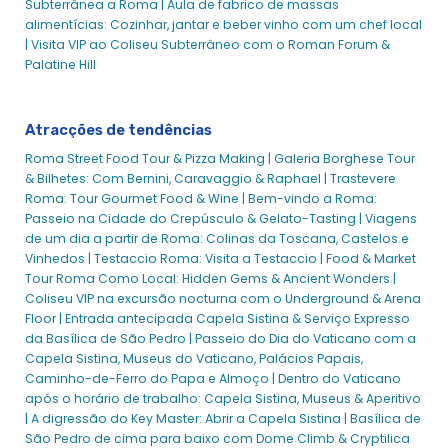
Subterrânea a Roma |
Aula de fabrico de massas
alimentícias: Cozinhar, jantar e beber vinho com um chef local
|
Visita VIP ao Coliseu Subterrâneo com o Roman Forum &
Palatine Hill
Atracções de tendências
Roma Street Food Tour & Pizza Making |
Galeria Borghese Tour
& Bilhetes: Com Bernini, Caravaggio & Raphael |
Trastevere
Roma: Tour Gourmet Food & Wine |
Bem-vindo a Roma:
Passeio na Cidade do Crepúsculo & Gelato-Tasting |
Viagens
de um dia a partir de Roma: Colinas da Toscana, Castelos e
Vinhedos |
Testaccio Roma: Visita a Testaccio | Food & Market
Tour
Roma Como Local: Hidden Gems & Ancient Wonders |
Coliseu VIP na excursão nocturna com o Underground & Arena
Floor |
Entrada antecipada Capela Sistina & Serviço Expresso
da Basílica de São Pedro |
Passeio do Dia do Vaticano com a
Capela Sistina, Museus do Vaticano, Palácios Papais,
Caminho-de-Ferro do Papa e Almoço |
Dentro do Vaticano
após o horário de trabalho: Capela Sistina, Museus & Aperitivo
|
A digressão do Key Master: Abrir a Capela Sistina |
Basílica de
São Pedro de cima para baixo com Dome Climb & Cryptilica