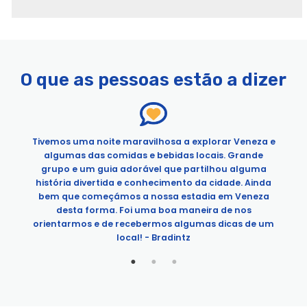
Páginas
Devour Tours Veneza
Exclusivo Sozinho em St. Mark's & Doge's Palace Tour
O que as pessoas estão a dizer
Exclusivo Sozinho em St. Mark's & Doge's Palace Tour
Exclusivo Sozinho na Basílica de St. Mark's After Hours
Veneza lendária: Tour da Basílica de São Marcos e do Palácio
do Doge
Tivemos uma noite maravilhosa a explorar Veneza e
Veneza lendária: Tour da Basílica de São Marcos e do Palácio
algumas das comidas e bebidas locais. Grande
do Doge
grupo e um guia adorável que partilhou alguma
história divertida e conhecimento da cidade. Ainda
Excursão de Lagoa Premium: Murano Glass Making, Burano &
a
bem que começámos a nossa estadia em Veneza
Wine Tasting
e
desta forma. Foi uma boa maneira de nos
Sabores e tradições de Veneza: Tour gastronómico com visita
orientarmos e de recebermos algumas dicas de um
ao mercado de Rialto
local! - Bradintz
Veneza ao pôr do sol: Cicchetti, Food & Wine Tour
Passeio de Barco de Veneza com Grande Canal e Subida à
Torre
Veneza num dia com a Basílica de São Marcos, Palácio do