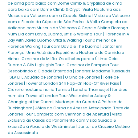
de cima para baixo com Dome Climb & Cryptilica de cima
para baixo com Dome Climb & Crypt |
Visita Nocturna aos
Museus do Vaticano com a Capela Sistina |
Visita ao Vaticano
com a Escala da Cúpula de São Pedro |
A Volta Completa ao
Vaticano com Museus do Vaticano & Capela Sistina
Florença
Num Dia com David, Duomo, Uffizi & Walking Tour | Florence In A
Day with David, Duomo, Uffizi & Walking Tour
O melhor de
Florence Walking Tour com David & The Duomo |
Jantar em
Florença: Uma Autêntica Experiência Nocturna de Comida e
Vinho |
O melhor de Milão: Os bilhetes para a Última Ceia,
Duomo & City Highlights Tour |
O melhor de Pompeia Tour:
Descobrindo a Cidade Enterrada |
Londres: Madame Tussauds
|
SEA LIFE Aquário de Londres |
O Olho de Londres |
Torre de
Londres | Tower of London
24h Hop-On Hop-Off River Pass |
Cruzeiro nocturno no rio Tamisa |
Lancha Thamesjet |
Londres
num dia: Tower of London Tour, Westminster Abbey &
Changing of the Guard |
Mudança da Guarda & Palácio de
Buckingham |
Jóias da Coroa de Acesso Antecipado: Torre de
Londres Tour Completo com Cerimónia de Abertura |
Visita
Exclusiva às Casas do Parlamento com Visita Guiada &
Excursão à Abadia de Westminster |
Jantar de Cruzeiro Mistério
do Assassinato