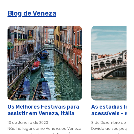
Doge, & Passeio de Gôndola
Blog de Veneza
Veneza num dia com a Basílica de São Marcos, Palácio do
Doge, & Passeio de Gôndola
Visita VIP aos Itinerários Secretos do Palácio Ducal
Caminha Veneza
Bem-vindo a Veneza: Passeio pedestre, Basílica de St. Mark &
Passeio de Gôndola
Os Melhores Festivais para
As estadias loc
assistir em Veneza, Itália
acessíveis - e ú
Veneza
13 de Janeiro de 2023
8 de Dezembro de 202
Não há lugar como Veneza, ou Veneza
Devido ao seu peque