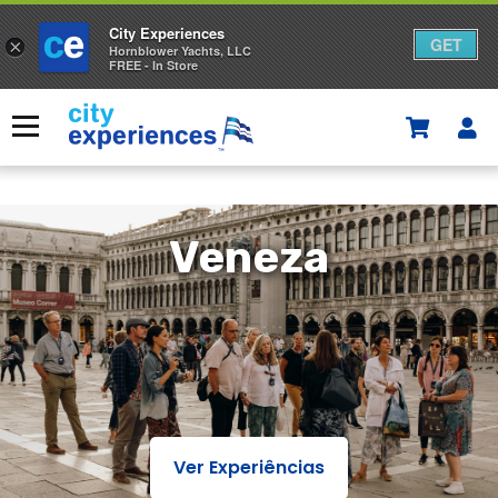
City Experiences
GET
×
Hornblower Yachts, LLC
FREE - In Store
Saltar
para
Menu
o
conteúdo
Veneza
Ver Experiências