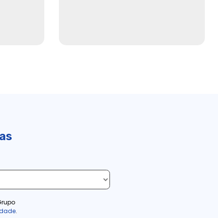
ias
Grupo
cidade
.