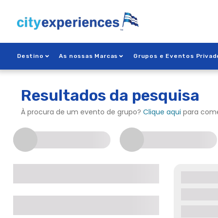
Saltar
para
o
conteúdo
Destino
As nossas Marcas
Grupos e Eventos Privad
Resultados da pesquisa
À procura de um evento de grupo?
Clique aqui
para come