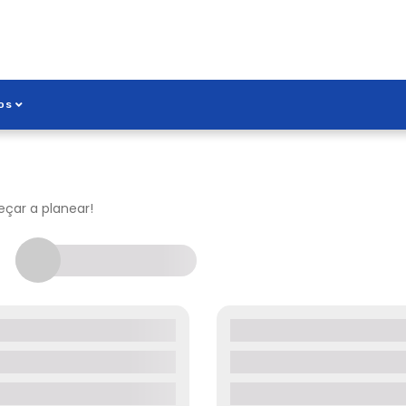
os
çar a planear!