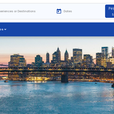
Pes
s
os