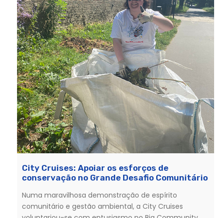
City Cruises: Apoiar os esforços de
conservação no Grande Desafio Comunitário
Numa maravilhosa demonstração de espírito
comunitário e gestão ambiental, a City Cruises
voluntariou-se com entusiasmo no Big Community