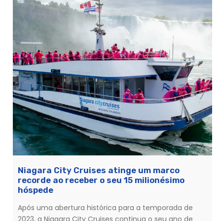
Niagara City Cruises atinge um marco
recorde ao receber o seu 15 milionésimo
hóspede
Após uma abertura histórica para a temporada de
2023, a Niagara City Cruises continua o seu ano de