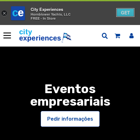
City Experiences
GET
×
Hornblower Yachts, LLC
FREE - In Store
Saltar
para
Menu
o
conteúdo
Eventos
empresariais
Pedir informações