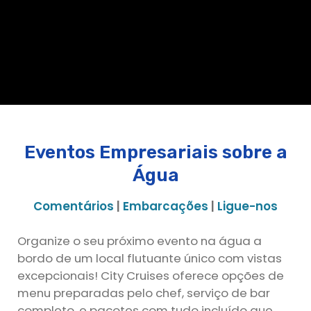
Eventos Empresariais sobre a
Água
Comentários
|
Embarcações
|
Ligue-nos
Organize o seu próximo evento na água a
bordo de um local flutuante único com vistas
excepcionais! City Cruises oferece opções de
menu preparadas pelo chef, serviço de bar
completo, e pacotes com tudo incluído que