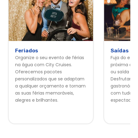
Feriados
Saídas de
Organize o seu evento de férias
Fuja do escr
na água com City Cruises.
próxima cel
Oferecemos pacotes
ou saída de 
personalizados que se adaptam
Desfrutará 
a qualquer orçamento e tornam
gastronómic
as suas férias memoráveis,
com tudo inc
alegres e brilhantes.
espectacula