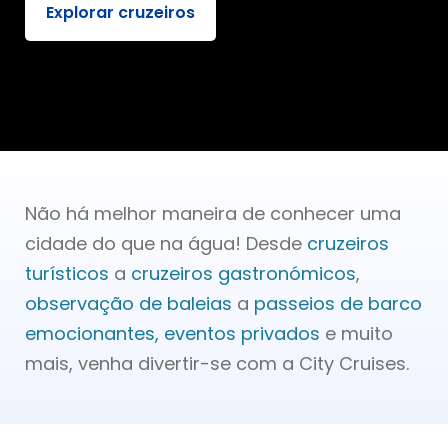
Explorar cruzeiros
Não há melhor maneira de conhecer uma
cidade do que na água! Desde
cruzeiros
turísticos
a
cruzeiros gastronómicos
,
observação de baleias
a
passeios de barco
emocionantes,
eventos privados
e muito
mais, venha divertir-se com a City Cruises.