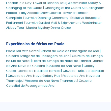
Poole Sail with Santa - City Cruises | City Cruises™
London in a Day: Tower of London Tour, Westminster Abbey &
Changing of the Guard |
Changing of the Guard & Buckingham
Cruzeiro pela costa de Poole Swanage | City Cruises™
Palace |
Early Access Crown Jewels: Tower of London
Cruzeiros para casamentos em Poole
Complete Tour with Opening Ceremony |
Exclusive Houses of
Parliament Tour with Guided Visit & Skip-the-Line Westminster
Política Privada para Cruzeiros Urbanos Poole
Abbey Tour |
Murder Mystery Dinner Cruise
Cruzeiro Setas Vermelhas
Regresso ao serviço
Experiências de férias em Poole
Cruzeiro Turístico à Volta da Baía
Poole Sail with Santa |
Jantar de Gala de Passagem de Ano |
Cruzeiro no Porto de Sandbanks
Cruzeiro Stargazer de Passagem de Ano |
Cruzeiro de Almoço
Espalhamento de Cinzas no Mar
no Dia de Natal |
Festa de Almoço de Natal do Tamisa |
Jantar
Eventos escolares em Poole
de Ano Novo de Cruzeiro |
Cruzeiro de Ano Novo | Galaxy
Cruise |
Jantar de Natal do Tamisa |
Cruzeiro Turístico de Natal
Aventura do comboio marítimo | City Cruises™
|
Cruzeiro de Ano Novo Galaxy Plus |
Pacote de Ano Novo da
Homenagem a Shirley Bassey no Harbour Station Cafe
Thamesjet |
Véspera de Ano Novo Thamesjet |
Cruzeiro
Celestial de Passagem de Ano
Cruzeiro Showboat
Bilhete combinado de autocarro e barco turístico
Passeios Turísticos
Eventos Sociais