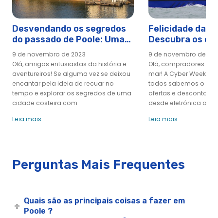
Saídas da empresa em Poole
Cruzeiro Turístico - City Cruises
Desvendando os segredos
Felicidade da C
Cruzeiro de Dia Wareham River Cruise
do passado de Poole: Uma
Descubra os en
viagem no tempo com a
Poole à beira-m
Cruzeiro Nocturno Diamond Dolly
9 de novembro de 2023
9 de novembro de 20
City Cruises
City Cruises
Passe Dorset - Cruzeiros de cidade
Olá, amigos entusiastas da história e
Olá, compradores onl
aventureiros! Se alguma vez se deixou
mar! A Cyber Week est
Cruzeiro Elvis em Poole | City Cruises™
encantar pela ideia de recuar no
todos sabemos o que i
Cruzeiro Festivo no Porto | City Cruises™
tempo e explorar os segredos de uma
ofertas e descontos in
cidade costeira com
desde eletrónica a m
Filmando em Poole
Cruzeiro com fogo de artifício | City Cruises™
Leia mais
Leia mais
Angariação de fundos em Poole
Noite do Gin
Grupos - Poole
Perguntas Mais Frequentes
Cruzeiro de Festas de Halloween
Cruzeiro Harbour Lights | City Cruises™
Harbour Station Cafe - City Cruises
Quais são as principais coisas a fazer em
Poole ?
Mercado de Natal de Hennings