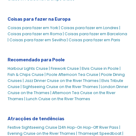
Cena do porto
Cais de Hennings
Coisas para fazer na Europa
Cena da ilha
Coisas para fazer em York |
Coisas para fazer em Londres |
Orgulho de Purbec
Coisas para fazer em Roma |
Coisas para fazer em Barcelona
|
Coisas para fazer em Sevilha |
Coisas para fazer em Paris
Solent Cat - Cruzeiros de cidade
Cena Solente
Aluguer de barcos para empresas em Poole
Recomendado para Poole
Cruzeiros de jantar Poole
Harbour Lights Cruise |
Firework Cruise |
Elvis Cruise in Poole |
Cruzeiros Poole Festive e Eventos Especiais
Fish & Chips Cruise |
Poole Afternoon Tea Cruise |
Poole Dining
Cruises |
Jazz Dinner Cruise on the River Thames |
Elvis Tribute
Cruzeiro de peixe e batatas fritas em Poole | City Cruises™
Cruise |
Sightseeing Cruise on the River Thames |
London Dinner
Cruzeiro circular pelo porto e ilhas de Poole | City Cruises™
Cruise on the Thames |
Afternoon Tea Cruise on the River
Thames |
Lunch Cruise on the River Thames
Cruzeiro Circular Jurássico em Poole | City Cruises™
Poole Land Train - Cruzeiros de cidade
Poole Lunch Cruise - Cruzeiros de cidade
Atracções de tendências
Poole Lunch Cruises | Enjoy Lunch on the Water with City
Festive Sightseeing Cruise |
24h Hop-On Hop-Off River Pass |
Experiences
Evening Cruise on the River Thames |
Thamesjet Speedboat |