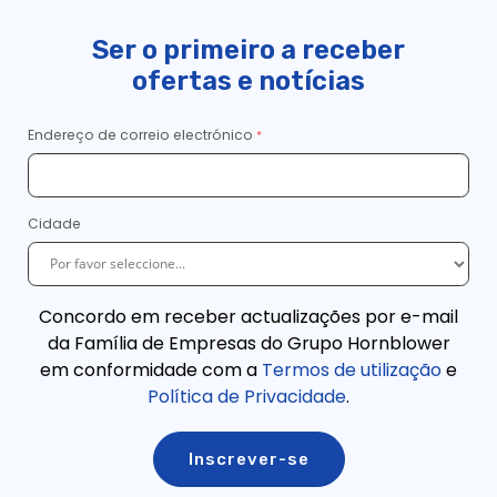
Passeio de costela na baía de Swanage | City Cruises™
Ser o primeiro a receber
Swanage Jurassic Circular Cruise | City Cruises™
ofertas e notícias
Passeios de Barco Cais de Swanage, Passeios e Ferries |
Experiências de Cidade
Swanage Poole Sightseeing Cruise | City Cruises™
Endereço de correio electrónico
Swanage to Poole Return - Cruzeiros de cidade
Transporte ou Festas de Envolvimento em Poole
Chá da tarde do Dia dos Namorados | City Cruises™
Cidade
Cruzeiro noturno em Wareham | City Cruises™
Recepções de Casamentos em Poole
Concordo em receber actualizações por e-mail
Resultado da pesquisa
da Família de Empresas do Grupo Hornblower
em conformidade com a
Termos de utilização
e
Política de Privacidade
.