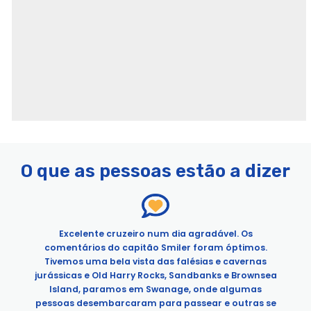
Páginas
Cruzeiros Poole City
O que as pessoas estão a dizer
Cruzeiro dos anos 80
Sobre - Poole
Contacte-nos - Poole
COVID-19 Política de Privacidade - Poole
Excelente cruzeiro num dia agradável. Os
FAQs - Poole
comentários do capitão Smiler foram óptimos.
Tivemos uma bela vista das falésias e cavernas
Termos e Condições - Poole
jurássicas e Old Harry Rocks, Sandbanks e Brownsea
Sobre as Experiências da Cidade em Poole | Aprenda sobre
Island, paramos em Swanage, onde algumas
Poole Cruises
pessoas desembarcaram para passear e outras se