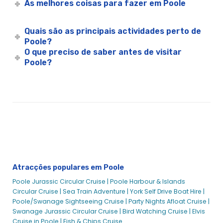
As melhores coisas para fazer em Poole
Eventos Hennings
Noite de Jazz & Prosecco
Quais são as principais actividades perto de
Cruzeiro do Chá da Tarde do Jubileu
Poole?
Chá da Tarde de Coroação de Rei
O que preciso de saber antes de visitar
Poole?
Iluminar o Poole Cruise
Reuniões e Eventos em Poole
Cruzeiro Nocturno Mexicano
Cruzeiro com chá da tarde no Dia das Mães | City Cruises™
Cruzeiro Mistério do Assassinato
A velha viagem de Harry Rock
Cruzeiro Nocturno de Pizza
Poole - Locais de Cais
Atracções populares em Poole
Poole Afternoon Tea Cruise - City Cruises
Poole Jurassic Circular Cruise |
Poole Harbour & Islands
Aluguer de Barcos Poole e Charters Privados
Circular Cruise |
Sea Train Adventure |
York Self Drive Boat Hire |
Poole/Swanage Sightseeing Cruise |
Party Nights Afloat Cruise |
Frota de Poole City
Swanage Jurassic Circular Cruise |
Bird Watching Cruise |
Elvis
Fortuna
Cruise in Poole |
Fish & Chips Cruise