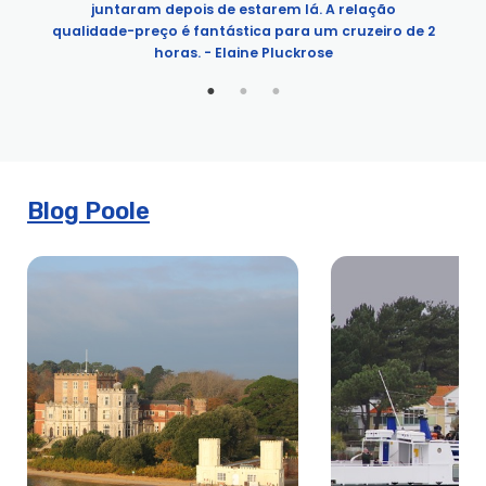
Aniversários em Poole
juntaram depois de estarem lá. A relação
e
qualidade-preço é fantástica para um cruzeiro de 2
Cruzeiro à noite BBQ
horas. - Elaine Pluckrose
Cerveja e Cruzeiro da Noite das Asas
Melhor da Celebração do Jubileu Britânico
Cruzeiro de observação de aves | City Cruises™
Passeio de costela para observação de aves
Aniversários em Poole
Blog Poole
Cruzeiro Bournemouth Air Show
Passeios de Bournemouth Pier Boat Trips, Tours & Ferries |
Experiências da cidade
Cruzeiro Nocturno do Casino
Cruzeiros de Natal
Cruzeiro das Luzes de Natal | City Cruises™
Cruzeiro para a festa de Natal | City Cruises™
Aluguer Privado de Natal | City Cruises
City Experiences Poole Fleet | Rent a Boat in Poole | City
Experiences