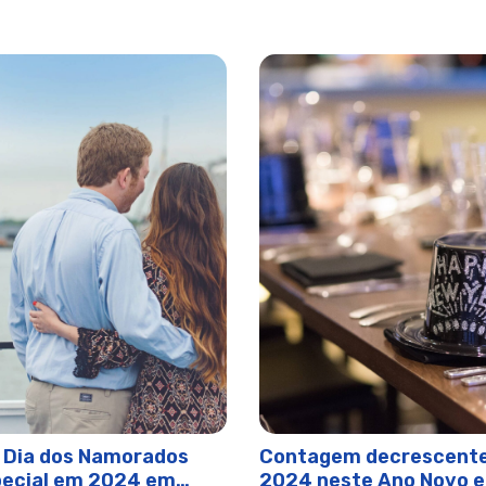
uises™
Vela em Norfolk | Experiências da Cidade
 Holiday Parade | City Cruises™
orfolk | City Cruises™
 Dia dos Namorados
Contagem decrescente
pecial em 2024 em
2024 neste Ano Novo e