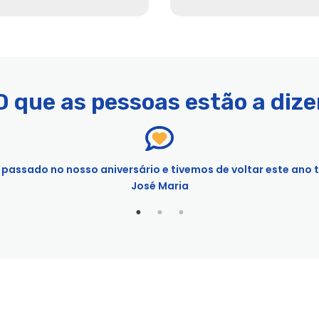
ruises™
O que as pessoas estão a dize
 passado no nosso aniversário e tivemos de voltar este an
Experiences
José Maria
guejo em Norfolk | Experiências da cidade