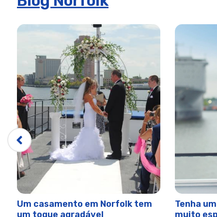
Blog Norfolk
Cruzeiro com Brunch para o Dia do Pai na Elite | City Cr
Jantar do Dia do Pai no Elite | City Cruises™
Sexta-feira Desfile Harborfest do Cruzeiro de Almoço à 
Cruzeiro com jantar de assinatura do Grand Illumination
Escola Secundária em Eventos em Norfolk
4 de Julho Early Dinner Cruise em Norfolk
Reuniões e Eventos em Norfolk
Cruzeiro com Brunch de Assinatura no Dia de Ano Novo N
Local de vida nocturna
Norfolk Brunch - Experiências da cidade
Frota da cidade de Norfolk
Espírito do Monte Vernon
Espírito de Norfolk
Virginia Elite - Cruzeiros de cidade
Um casamento em Norfolk tem
Tenha um
um toque agradável
muito es