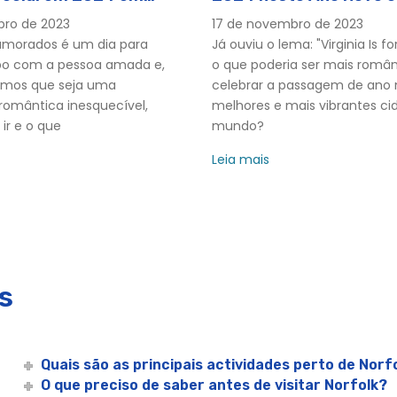
ro de 2023
17 de novembro de 2023
ências da cidade
amorados é um dia para
Já ouviu o lema: "Virginia Is fo
po com a pessoa amada e,
o que poderia ser mais român
mos que seja uma
celebrar a passagem de ano
 romântica inesquecível,
melhores e mais vibrantes ci
xperiências da cidade
 ir e o que
mundo?
es™
Leia mais
ises™
ses™
ruises™
s
eriências da Cidade
Norfolk | City Cruises™
Quais são as principais actividades perto de Norf
O que preciso de saber antes de visitar Norfolk?