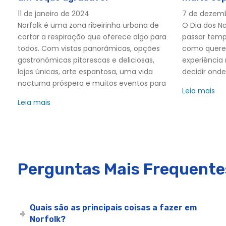
Eventos Empresariais de Norfolk
Norfolk
11 de janeiro de 2024
7 de dezemb
Cruzeiro de Almoço Norfolk Crab Leg Lunch Lise | Experi
Norfolk é uma zona ribeirinha urbana de
O Dia dos N
Norfolk Dining Cruises - Experiências da cidade
cortar a respiração que oferece algo para
passar tem
Jantar Norfolk - Experiências da cidade
todos. Com vistas panorâmicas, opções
como quere
gastronómicas pitorescas e deliciosas,
experiência
Norfolk Early Saturday Harborfest Jantar de Cruzeiro | E
lojas únicas, arte espantosa, uma vida
decidir onde
Cruzeiro com Brunch de Páscoa em Norfolk | City Cruis
nocturna próspera e muitos eventos para
Leia mais
Cruzeiro com Brunch no Dia do Pai em Norfolk | City Cru
Leia mais
Cruzeiro com jantar no Dia do Pai em Norfolk | City Crui
Cruzeiro de meio-dia pelo Evangelho de Norfolk | City C
Eventos do Grupo Norfolk
Cruzeiros de férias em Norfolk
Perguntas Mais Frequente
Norfolk Holiday Dinner Cruise | Jantar de Férias com Exp
Eventos de Norfolk Holiday
Cruzeiro com jantar de fogo de artifício a 4 de julho em 
Quais são as principais coisas a fazer em
Norfolk 4 de Julho Cruzeiro de Almoço de Sightseeing
Norfolk?