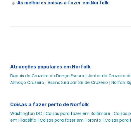
As melhores coisas a fazer em Norfolk
Almoço Norfolk - Experiências da cidade
Norfolk Memorial Day Sightseeing Lightseeing Lunch Crui
Cruzeiro com almoço de assinatura a meio do dia em Nor
Cruzeiro com Brunch no Dia da Mãe em Norfolk | City C
Cruzeiro com jantar no Dia da Mãe em Norfolk | City Cr
Cruzeiro com Brunch de Assinatura na Véspera de Ano N
Cruzeiro com jantar de assinatura na véspera de Ano No
Atracções populares em Norfolk
Norfolk Restaurant Week | City Cruises™
Depois do Cruzeiro de Dança Escura |
Jantar de Cruzeiro d
Eventos Escolares Norfolk Cruzeiros | Eventos Escolares 
Almoço Cruzeiro |
Assinatura Jantar de Cruzeiro |
Norfolk S
Cruzeiro com almoço de férias para seniores em Norfolk
Cruzeiro com almoço de assinatura Norfolk Sightseeing 
Coisas a fazer perto de Norfolk
Cruzeiros com jantar de assinatura em Norfolk - Janta
Washington DC |
Coisas para fazer em Baltimore |
Coisas p
Eventos Sociais de Norfolk
em Filadélfia |
Coisas para fazer em Toronto |
Coisas para 
Eventos Especiais Norfolk Cruzeiros - Experiências da ci