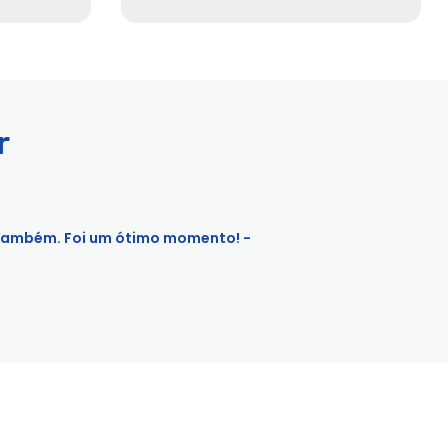
r
o também. Foi um ótimo momento! -