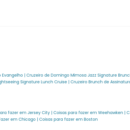
se | Experiências da cidade
folk | City Cruises™
ruises™
uises™
ovo em Norfolk | City Cruises™
vo em Norfolk | City Cruises™
o Evangelho |
Cruzeiro de Domingo Mimosa Jazz Signature Brunch
Únicos | Experiências da Cidade
ightseeing Signature Lunch Cruise |
Cruzeiro Brunch de Assinatur
 | City Cruises™
| City Cruises™
r num iate em Hampton Roads | City Cruises™
ara fazer em Jersey City |
Coisas para fazer em Weehawken |
C
fazer em Chicago |
Coisas para fazer em Boston
dade