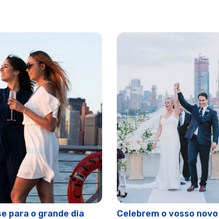
 Ano Novo | City Cruises™
e Natal | City Cruises™
City Cruises™
tal | City Cruises™
 York | City Cruises™
ty Cruises™
y Cruises™
se
 | City Cruises™
nçamento de Fogos de Artifício
reia | City Cruises™
 da Mãe
e para o grande dia
Celebrem o vosso novo