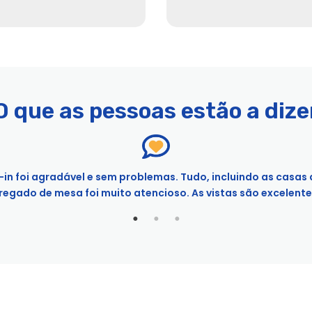
O que as pessoas estão a dize
k-in foi agradável e sem problemas. Tudo, incluindo as casas
ências na cidade
egado de mesa foi muito atencioso. As vistas são excelentes.
Cruise | City Experiences
s da Cidade
as da cidade
ity Experiences