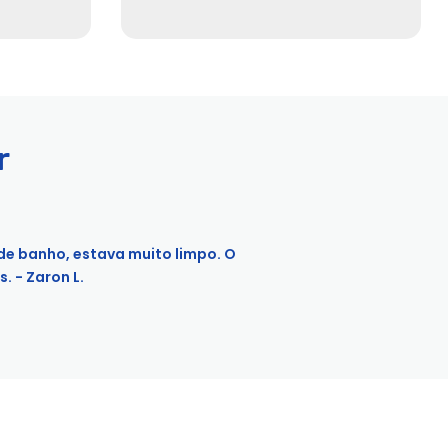
r
 de banho, estava muito limpo. O
 - Zaron L.