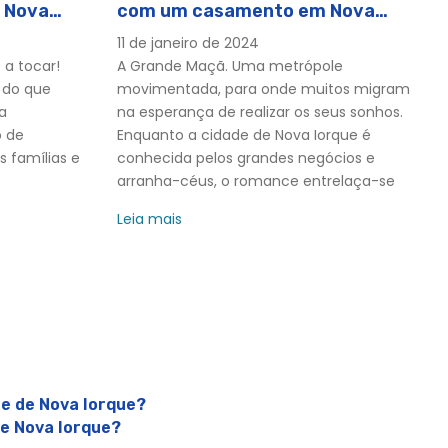
 Nova
com um casamento em Nova
Iorque
11 de janeiro de 2024
 a tocar!
A Grande Maçã. Uma metrópole
 do que
movimentada, para onde muitos migram
a
na esperança de realizar os seus sonhos.
o de
Enquanto a cidade de Nova Iorque é
 famílias e
conhecida pelos grandes negócios e
arranha-céus, o romance entrelaça-se
Leia mais
de de Nova Iorque?
de Nova Iorque?