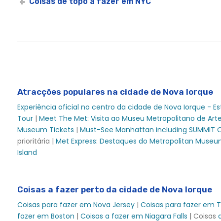
Cruzeiro de Brunch de Assinatura no Dia de Natal em No
Coisas de topo a fazer em NYC
Assinatura do Dia de Natal Cruzeiro de brunch no Hornb
Cruzeiro com jantar de assinatura no dia de Natal em No
Cruzeiro com jantar de assinatura no dia de Natal em No
Cruzeiro com Brunch de Assinatura na Véspera de Natal
Cruzeiro com Brunch de Assinatura na Véspera de Natal 
Atracções populares na cidade de Nova Iorque
Cruzeiro com jantar de assinatura na véspera de Natal
Experiência oficial no centro da cidade de Nova Iorque - 
Cruzeiro com jantar de assinatura na véspera de Natal 
Tour
|
Meet The Met: Visita ao Museu Metropolitano de Art
Véspera de Natal Assinatura Cruzeiro de Almoço
Museum Tickets
|
Must-See Manhattan including SUMMIT O
City Cruises NY - Cais 15
prioritária |
Met Express: Destaques do Metropolitan Museu
Island
City Cruises NY - Semana do Restaurante
Experiências da cidade Lexington - Experiências da cida
Direcções - Nova Iorque
Coisas a fazer perto da cidade de Nova Iorque
Jantar do Dia dos Pais em Nova Jersey
Coisas para fazer em Nova Jersey
|
Coisas para fazer em 
Brunch de Páscoa em Nova Iorque | Domingo de Páscoa
fazer em Boston
|
Coisas a fazer em Niagara Falls
| Coisas