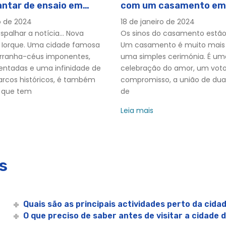
ntar de ensaio em
com um casamento em
m Brunch à Tarde | City Cruises™
ue
Jérsia
o de 2024
18 de janeiro de 2024
Premier | City Cruises™
alhar a notícia... Nova
Os sinos do casamento estão
uise
a Iorque. Uma cidade famosa
Um casamento é muito mais
vo | City Cruises™
arranha-céus imponentes,
uma simples cerimónia. É um
ntadas e uma infinidade de
celebração do amor, um vot
marcos históricos, é também
compromisso, a união de duas
 que tem
de
Leia mais
aux | City Cruises™
s
e Ano Novo em Nova Iorque | Experiências da Cidade
rsey
e Fogos de Artifício em NYC | City Experiences
Quais são as principais actividades perto da cida
y Cruises™
O que preciso de saber antes de visitar a cidade 