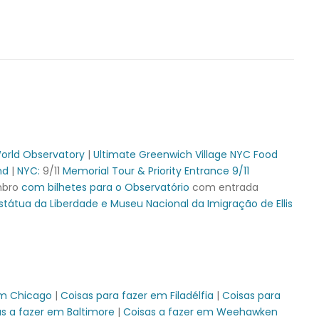
World Observatory
|
Ultimate Greenwich Village NYC Food
nd
|
NYC:
9/11
Memorial Tour & Priority Entrance 9/11
mbro
com bilhetes para o Observatório
com entrada
átua da Liberdade e Museu Nacional da Imigração de Ellis
em Chicago
|
Coisas para fazer em Filadélfia
|
Coisas para
s a fazer em Baltimore
|
Coisas a fazer em Weehawken