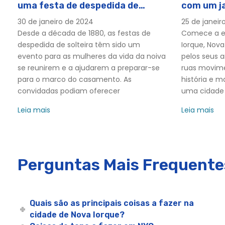
uma festa de despedida de
com um ja
Bateaux New York Dia das Mães Premier Plus Cruzeiro co
solteira em Nova Jersey
Nova Iorq
30 de janeiro de 2024
25 de janeir
Bateaux New York Dia de Ano Novo Cruzeiro com Jantar 
Desde a década de 1880, as festas de
Comece a esp
Bateaux New York New Year's Eve Premier Plus Brunch Cr
despedida de solteira têm sido um
Iorque, Nov
Bateaux New York Cruzeiro com Brunch no Dia de Ano No
evento para as mulheres da vida da noiva
pelos seus 
se reunirem e a ajudarem a preparar-se
ruas movime
Bateaux New York Premier Brunch Cruise | City Cruises™
para o marco do casamento. As
história e 
Bateaux New York Premier Dinner Cruise | City Cruises™
convidadas podiam oferecer
uma cidade
Bateaux New York Premier Lunch Cruise | City Cruises™
Leia mais
Leia mais
Cruzeiro com almoço no dia de Ação de Graças da Bate
Broadway Dinner Cruise NYC - Experiências da cidade
Bubbles, Beats & Brunch Cruise - Experiências da cidade
Perguntas Mais Frequente
Cruzeiro de Fogo-de-Artifício do Capitão na Véspera d
Cruzeiros Especiais do Capitão em Nova Iorque/Nova Je
Fogo-de-artifício de Champanhe no Ano Novo Cruzeiro d
Quais são as principais coisas a fazer na
Cruzeiro com Brunch de Assinatura no Dia de Natal | Cit
cidade de Nova Iorque?