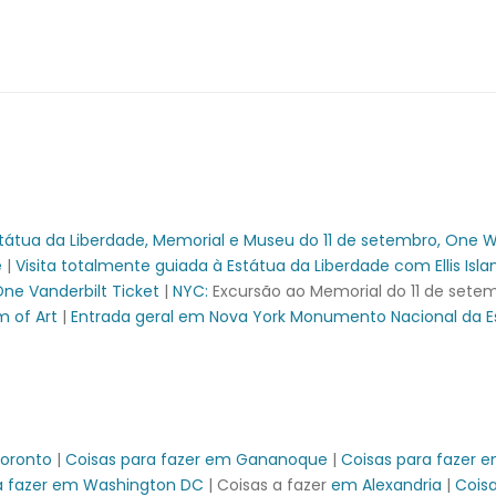
va Jersey
lower Sensation
va Jersey | City Cruises
va Iorque | City Cruises™
Cais 15
 em Nova Jersey
Estátua da Liberdade, Memorial e Museu do 11 de setembro, One 
em Nova Iorque | City Cruises™
e
|
Visita totalmente guiada à Estátua da Liberdade com Ellis Isla
ne Vanderbilt Ticket
|
NYC:
Excursão ao Memorial do 11 de sete
m of Art
|
Entrada geral em Nova York Monumento Nacional da Est
de
Toronto
|
Coisas para fazer em Gananoque
|
Coisas para fazer 
 de Mimosas sem fundo | Experiências da cidade
a fazer em Washington DC
| Coisas a fazer
em Alexandria
|
Coisa