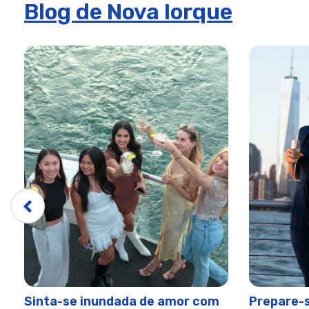
Blog de Nova Iorque
Cruzeiro com jantar Bateaux Premier Plus na véspera de
Bateaux New York 4 de Julho Premier Brunch Cruise
Bateaux New York Cruzeiro com Brunch de Natal no dia d
Bateaux New York Cruzeiro com jantar no dia de Natal | 
Bateaux New York Cruzeiro com Brunch de Véspera de Na
Cruzeiro com jantar de véspera de Natal da Bateaux New
Bateaux New York Christmas Eve Premier Lunch Cruise
Bateaux New York Easter Premier Plus Brunch Cruise | Ci
Bateaux New York Easter Premier Plus Dinner Cruise | Cit
Bateaux New York Fall Foliage Premier Lunch Lunch Crui
Bateaux New York Cruzeiro com Brunch para o Dia do Pai
Bateaux New York Fireworks Premier Cruise Jantar de La
Bateaux New York 4 de julho - Cruzeiro com jantar de est
Bateaux Nova Iorque Jantar do Primeiro Cruzeiro do Dia
Sinta-se inundada de amor com
Prepare-s