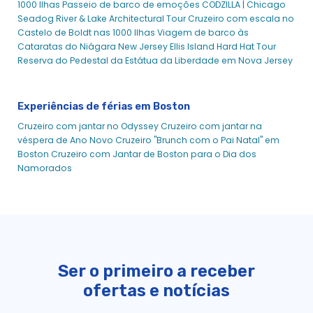
1000 Ilhas
Passeio de barco de emoções CODZILLA |
Chicago
Blog BHC
Seadog River & Lake Architectural Tour
Cruzeiro com escala no
Castelo de Boldt nas 1000 Ilhas
Viagem de barco às
Boston Whale Watch Tours & Sightseeing | Cruzeiros no
Cataratas do Niágara
New Jersey Ellis Island Hard Hat Tour
Porto de Boston
Reserva do Pedestal da Estátua da Liberdade em Nova Jersey
Comprar bilhetes - Boston Harbor Cruise
Checkout - Cruzeiros no Porto de Boston
Experiências de férias em Boston
Comercial - Cruzeiros no Porto de Boston
Contacte-nos - Boston Harbor Cruise
Cruzeiro com jantar no Odyssey
Cruzeiro com jantar na
véspera de Ano Novo
Cruzeiro "Brunch com o Pai Natal" em
Cartões de Oferta - Cruzeiros no Porto de Boston
Boston
Cruzeiro com Jantar de Boston para o Dia dos
Política de Privacidade - Boston Harbor Cruise
Namorados
Salem Landing - Cruzeiro do Porto de Boston
Resultado da pesquisa
Resultado da pesquisa
Lembranças - Boston Harbor Cruise
Termos & Condições - Boston Harbor Cruise
Ser o primeiro a receber
Obrigado - Excursões de Grupo - Boston Harbor Cruise
ofertas e notícias
The Landing - Cruzeiro do Porto de Boston