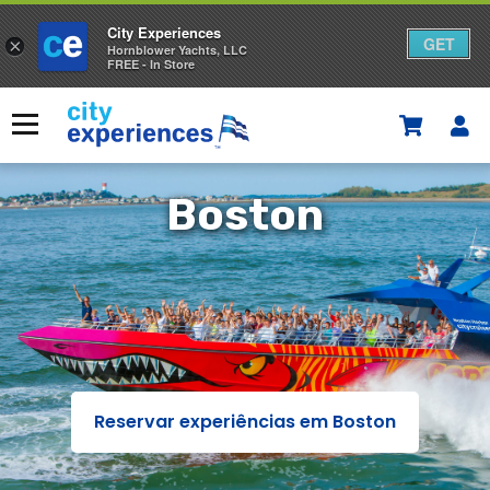
City Experiences
GET
×
Hornblower Yachts, LLC
FREE - In Store
Saltar
para
Menu
o
conteúdo
Boston
Boston
Reservar experiências em Boston