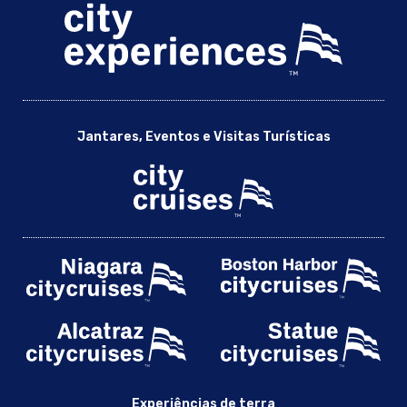
Almoço em Boston - City Cruises
Boston Memorial Day Sunset Jantar de Cruzeiro |
Experiências da Cidade
Boston Mix e Mingle Holiday Dinner Cruise | Experiências da
cidade
Cruzeiro com jantar no Dia da Mãe em Boston | City
Cruises™
Jantares, Eventos e Visitas Turísticas
Cruzeiro de Almoço da Tarde do Fim de Ano de Boston
Cruzeiro com jantar de véspera de Ano Novo em Boston |
City Cruises™
Eventos da Noite de Boston | OC Nightlife on a Yacht |
Experiências da cidade
Almoço de Férias Odyssey em Boston | Experiências da
cidade
Cruzeiro com jantar em Boston
Boston redimir
Eventos escolares em Boston
Cruzeiro turístico em Boston | Passeio turístico no porto de
Experiências de terra