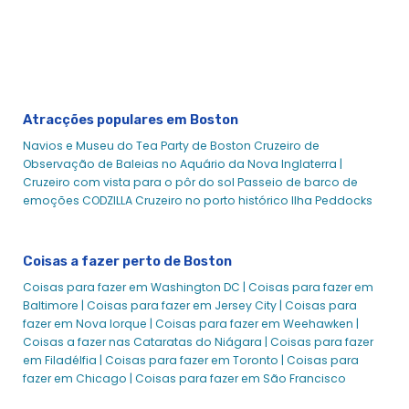
Frota da cidade de Boston
Elite de Boston
Majestic - Cruzeiros de cidade
Majestade - Cruzeiros de cidade
Odyssey
Atracções populares em Boston
Seaport Elite
Navios e Museu do Tea Party de Boston
Cruzeiro de
Observação de Baleias no Aquário da Nova Inglaterra |
Espírito de Boston
Cruzeiro com vista para o pôr do sol
Passeio de barco de
Cruzeiros Coquetel de Boston | Experiências da cidade
emoções CODZILLA
Cruzeiro no porto histórico
Ilha Peddocks
Eventos Empresariais de Boston
Boston Dining Cruises - City Cruises
Coisas a fazer perto de Boston
Jantar em Boston - City Cruises
Coisas para fazer em Washington DC |
Coisas para fazer em
Cruzeiro com almoço no Dia do Pai em Boston | City
Baltimore |
Coisas para fazer em Jersey City |
Coisas para
Cruises™
fazer em Nova Iorque |
Coisas para fazer em Weehawken |
Cruzeiro com almoço no Dia do Pai em Boston | City
Coisas a fazer nas Cataratas do Niágara |
Coisas para fazer
Cruises™
em Filadélfia |
Coisas para fazer em Toronto |
Coisas para
fazer em Chicago |
Coisas para fazer em São Francisco
Boston Ferry Service & Commuter Boats | Cruzeiros do Porto
de Boston