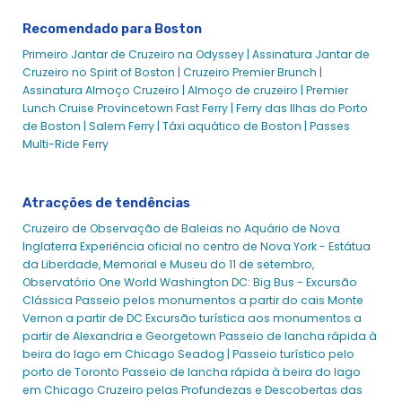
Boston para Charlestown - Cruzeiro do Porto de Boston
Recomendado para Boston
Hingham Hull Boston Logan - Cruzeiros no Porto de
Primeiro Jantar de Cruzeiro na Odyssey |
Assinatura Jantar de
Boston
Cruzeiro no Spirit of Boston |
Cruzeiro Premier Brunch |
Hingham To Boston - Cruzeiros no Porto de Boston
Assinatura Almoço Cruzeiro |
Almoço de cruzeiro | Premier
Lunch Cruise
Provincetown Fast Ferry |
Ferry das Ilhas do Porto
Boston Fourth of July Cruise | Experiências da cidade
de Boston |
Salem Ferry |
Táxi aquático de Boston |
Passes
Eventos do Grupo Boston
Multi-Ride Ferry
Passeios de Barco e Cruzeiros no Porto de Boston
ICA Watershed Ferry - Cruzeiro do Porto de Boston
Atracções de tendências
Cruzeiros no Porto de Boston - Página inicial
Cruzeiro de Observação de Baleias no Aquário de Nova
Sobre nós - Cruzeiros no Porto de Boston
Inglaterra
Experiência oficial no centro de Nova York - Estátua
Compromisso de Conservação - Boston Harbor
da Liberdade, Memorial e Museu do 11 de setembro,
Cruise
Observatório One World
Washington DC: Big Bus - Excursão
Clássica
Passeio pelos monumentos a partir do cais
Monte
Emprego - Cruzeiro ao Porto de Boston
Vernon a partir de DC
Excursão turística aos monumentos a
A nossa história - Boston Harbor Cruise
partir de Alexandria e Georgetown
Passeio de lancha rápida à
Declaração de Missão Filantrópica - Boston Harbor
beira do lago em Chicago Seadog |
Passeio turístico pelo
Cruise
porto de Toronto
Passeio de lancha rápida à beira do lago
em Chicago
Cruzeiro pelas Profundezas e Descobertas das
Conta - Boston Harbor Cruise