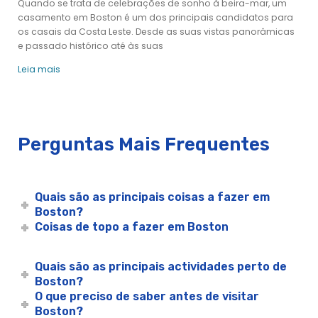
Boston: Tour de Boston Bike Tour
Quando se trata de celebrações de sonho à beira-mar, um
casamento em Boston é um dos principais candidatos para
Boston: Tour de Boston Bike Tour
os casais da Costa Leste. Desde as suas vistas panorâmicas
Boston: Excursão de Cambridge Bike Tour
e passado histórico até às suas
Boston: Excursão de autocarro a locais de TV e cinema
Leia mais
Passeio de barco pelo Cabo do Bacalhau a partir de Boston:
Peregrinos, Piratas, & Faróis
Cruzeiros de cidade - Boston
4 de Julho Premier Dinner Cruise
Perguntas Mais Frequentes
4 de Julho Assinatura Jantar de Cruzeiro
4 de Julho Assinatura Almoço Cruzeiro
Cruzeiro Vivo Depois de Cinco Cocktails
Quais são as principais coisas a fazer em
Boston?
Aniversários em Boston
Coisas de topo a fazer em Boston
Aniversários em Boston
Boston Alive after Five Cruise | City Cruises™
Quais são as principais actividades perto de
Boston Brunch - Cruzeiros de cidade
Boston?
Cruzeiro com Brunch em Boston no Porto de Boston | City
O que preciso de saber antes de visitar
Cruises™
Boston?