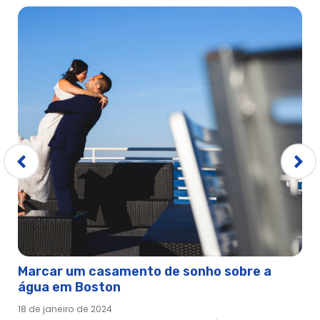
Boston: Trilha da Liberdade - Um passeio pela História
Boston: Passeio de Fantasmas e Gravestones
Boston: Independence Pub Crawl of Freedom Trail
Boston: Biblioteca e Museu Presidencial John F. Kennedy
Boston: Aquário da Nova Inglaterra
Boston: Bilhete Combo New England Aquarium and Whale
Watch Cruise
Boston: Antiga Igreja do Norte e Local Histórico
Boston: Passe de Ouro do Carro da Cidade Velha
Boston: Passe de Platina de Old Town Trolley
Boston: Passe de Prata do Carro da Cidade Velha
Boston: Passe de Prata do Passe de Trólei da Cidade Velha
Boston: Admissão de Plantações Plimoth Combo
Boston: Museu dos Piratas Reais - Salem
Marcar um casamento de sonho sobre a
Boston: Aluguer de Bicicletas de Estrada
água em Boston
Boston: Tour de Boston - Sunset Edition
18 de janeiro de 2024