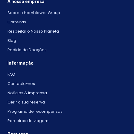
A nossa empresa
Experiências da Cidade Jantar de Férias Odyssey Cruzeiro -
Sobre o Hornblower Group
Experiências da Cidade
Experiências da Cidade Jantar de Férias Spirit Cruise -
Carreiras
Experiências da Cidade
Respeitar o Nosso Planeta
Entretenimento para clientes em Boston
Blog
Passeio de lancha Codzilla | City Cruises™
Pedido de Doações
Vem a Boston para a LCICon 23?
Cópia de - Boston Wedding Events
Informação
Cruzeiros de Dezembro
FAQ
Ferries de destino
Contacte-nos
Cruzeiro com jantar Dine Out | City Cruises™
Notícias & Imprensa
Cruzeiro com Brunch antecipado para o Dia da Mãe em
Boston | City Cruises™
Gerir a sua reserva
Cruzeiro de Páscoa
Programa de recompensas
Jantar do Primeiro Cruzeiro da Páscoa
Parceiros de viagem
Cruzeiro de brunch de Assinatura de Páscoa