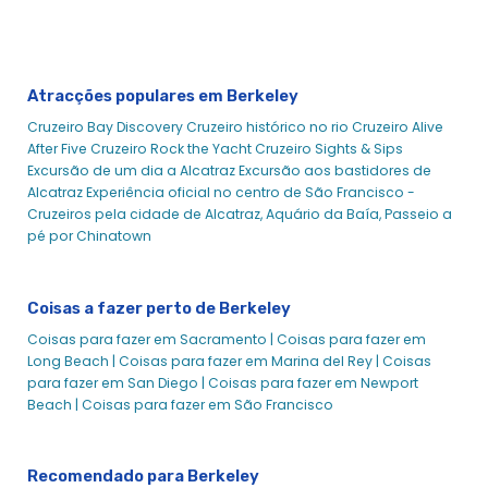
Experiences
Eventos empresariais de Berkeley
Berkeley Dining Cruises - Cruzeiros de cidade
Atracções populares em Berkeley
Jantar Berkeley
Cruzeiro Bay Discovery
Cruzeiro histórico no rio
Cruzeiro Alive
Cruzeiro com Brunch de Páscoa em Berkeley | City Cruises™
After Five
Cruzeiro Rock the Yacht
Cruzeiro Sights & Sips
Cruzeiros do Dia dos Pais em Berkeley 2021
Excursão de um dia a Alcatraz
Excursão aos bastidores de
Alcatraz
Experiência oficial no centro de São Francisco -
Cruzeiro com Brunch de Dia do Pai em Berkeley | City
Cruzeiros pela cidade de Alcatraz, Aquário da Baía, Passeio a
Cruises™
pé por Chinatown
Eventos do Grupo Berkeley
Cruzeiros de férias em Berkeley
Eventos de Férias em Berkeley
Coisas a fazer perto de Berkeley
Cruzeiros de Almoço Berkeley
Coisas para fazer em Sacramento |
Coisas para fazer em
Long Beach |
Coisas para fazer em Marina del Rey |
Coisas
Cruzeiros do Dia das Mães em Berkeley - Experiências da
para fazer em San Diego |
Coisas para fazer em Newport
cidade
Beach |
Coisas para fazer em São Francisco
Cruzeiro com Brunch de Dia das Mães em Berkeley | City
Cruises™
Cruzeiro de Brunch Assinatura do Dia da Mãe em Berkeley
Recomendado para Berkeley