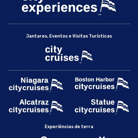
Jantar de Acção de Graças Assinatura Cruzeiro
Cabazes de refeição To-Go para o Dia das Mães na área
da Baía
Local Único de Eventos Universitários em Berkeley |
Experiências da Cidade
Jantares, Eventos e Visitas Turísticas
Eventos Universitários em Berkeley
Eventos relacionados com casamentos em Berkeley
Jantar clássico de Cruzeiro de Celebração em Berkeley |
Experiências da cidade
Cruzeiro Clássico de Celebração do Almoço em Berkeley |
Experiências da Cidade
Classic Wedding Dinner Cruise in Berkeley | Experiências da
cidade
Cruzeiro clássico de Almoço de Casamento em Berkeley |
Experiências da Cidade
Cruzeiros de Almoço de Fuga de Cubículos em Berkeley |
Experiências da Cidade
Experiências de terra
Cruzeiros Empresariais Personalizados em Berkeley -