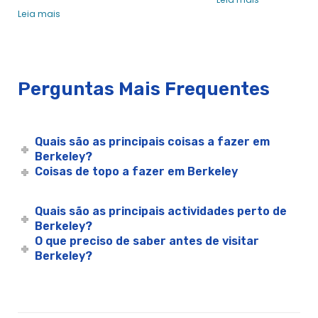
Leia mais
Local da Festa de Aniversário de Berkeley | Experiências da
Cidade
Berkeley Local da Festa de Aniversário num Iate | Cruzeiros
de Aniversário | Experiências da Cidade
Berkeley Brunch
Perguntas Mais Frequentes
Berkeley Brunch
Cruzeiro com brunch de véspera de Natal em Berkeley | City
Cruises™
Quais são as principais coisas a fazer em
Berkeley?
Cruzeiro com jantar de assinatura na véspera de Natal em
Coisas de topo a fazer em Berkeley
Berkeley | City Cruises™
Frota da cidade de Berkeley
Quais são as principais actividades perto de
Comodoro
Berkeley?
Imperatriz Hornblower
O que preciso de saber antes de visitar
Trompeteiro do Pacífico
Berkeley?
Sunset Hornblower
Cocktail de Berkeley
Berkeley Company Party Venue for the Holidays | City