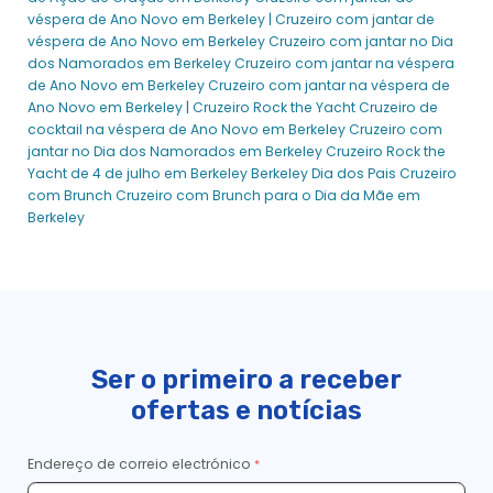
Berkeley Valentine's Signature Day Dinner Cruise | City
véspera de Ano Novo em Berkeley | Cruzeiro com jantar de
Cruises™
véspera de Ano Novo em Berkeley
Cruzeiro com jantar no Dia
Eventos de Casamento Berkeley
dos Namorados em Berkeley
Cruzeiro com jantar na véspera
de Ano Novo em Berkeley
Cruzeiro com jantar na véspera de
Berkeley Yachts & Aluguer de Barcos Privados | Cruzeiros de
Ano Novo em Berkeley | Cruzeiro Rock the Yacht
Cruzeiro de
Cidade
cocktail na véspera de Ano Novo em Berkeley
Cruzeiro com
California Classic Dinner Cruises em Berkeley - Experiências
jantar no Dia dos Namorados em Berkeley
Cruzeiro Rock the
da cidade
Yacht de 4 de julho em Berkeley
Berkeley Dia dos Pais Cruzeiro
Celebrações da Vida em Berkeley | Serviços Memoriais |
com Brunch
Cruzeiro com Brunch para o Dia da Mãe em
Experiências da Cidade
Berkeley
Cerimónias & Recepções em Berkeley
Cruzeiro com Brunch Premier no dia de Natal | City Cruises™
Entretenimento para clientes em Berkeley
Direcções - Berkeley
Cruzeiro de brunch de Assinatura de Páscoa
Ser o primeiro a receber
Cestas de refeição da Páscoa em Berkeley
ofertas e notícias
Eventos do Ensino Básico e Médio em Berkeley
Endereço de correio electrónico
Saídas de Empregados em Berkeley