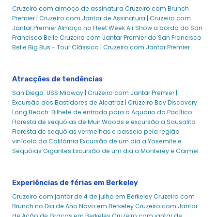
Cruzeiros de Ano Novo de Berkeley - Experiências da
Cruzeiro com almoço de assinatura
Cruzeiro com Brunch
cidade
Premier |
Cruzeiro com Jantar de Assinatura |
Cruzeiro com
Jantar Premier
Almoço no Fleet Week Air Show a bordo do San
Cruzeiro com Brunch no Dia de Ano Novo em Berkeley | City
Francisco Belle
Cruzeiro com Jantar Premier do San Francisco
Cruises
Belle
Big Bus - Tour Clássico |
Cruzeiro com Jantar Premier
Berkeley New Year's Eve Booze Cruise | Experiências da
cidade
Eventos da Vida Nocturna de Berkeley | Vida Nocturna
Atracções de tendências
Divertida com Experiências da Cidade
San Diego: USS Midway |
Cruzeiro com Jantar Premier |
Eventos da Escola de Berkeley
Excursão aos Bastidores de Alcatraz |
Cruzeiro Bay Discovery
Long Beach: Bilhete de entrada para o Aquário do Pacífico
Eventos Sociais de Berkeley
Floresta de sequóias de Muir Woods e excursão a Sausalito
Berkeley Sweetheart's Valentine's Day Dinner Cruise -
Floresta de sequóias vermelhas e passeio pela região
Experiências da cidade
vinícola da Califórnia
Excursão de um dia a Yosemite e
Cruzeiro com Brunch de Ação de Graças em Berkeley | City
Sequóias Gigantes
Excursão de um dia a Monterey e Carmel
Cruises™
Cruzeiro com jantar de Ação de Graças em Berkeley | City
Experiências de férias em Berkeley
Cruises™
Berkeley Valentine's Day Premier Dinner Cruise | City
Cruzeiro com jantar de 4 de julho em Berkeley
Cruzeiro com
Cruises™
Brunch no Dia de Ano Novo em Berkeley
Cruzeiro com Jantar
de Ação de Graças em Berkeley
Cruzeiro com jantar de