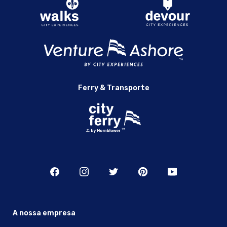
Experiências da Cidade
Cruzeiros Empresariais Personalizados em Berkeley |
Personalize o seu Evento | Experiências na Cidade
Deck the Halls Lunch Cruise | Company Lunch with City
Experiences
Saídas de Empregados em Berkeley | Local Único para os
Empregados | Experiências da Cidade
Grandes Casamentos em Berkeley | Casar com Experiências
Ferry & Transporte
da Cidade
Cruzeiro de Férias em Berkeley | Férias de Alegria com
Experiências da Cidade
Local de Festas de Férias em Berkeley | Festas de Empresas
num Barco | Experiências da Cidade
Local de Casamento Íntimo em Berkeley | Casamentos
Íntimos | Experiências da Cidade
Jingle Bell Rock Cruise em Berkeley | Férias com Experiências
da Cidade
Cruzeiro de Celebração do Cocktail Tarde da Noite em
A nossa empresa
Berkeley | Experiências da Cidade