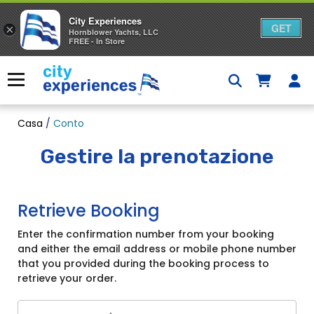
City Experiences
GET
×
Hornblower Yachts, LLC
FREE - In Store
Passa
al
Menu
contenuto
Casa
/
Conto
Gestire la prenotazione