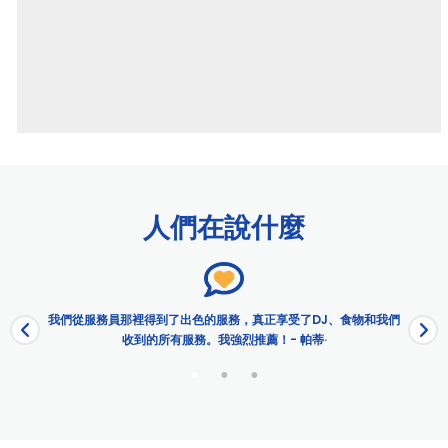
頁面
ARTECHOUSE Washington DC: Entry Ticket
Big Bus DC 探索之旅
人們在說什麼
大巴士夜遊
城市游輪 - 華盛頓特區
華盛頓特區父親節下午早午餐巡遊 |城市游輪 ™
櫻花節游輪 – 中國
我們從服務員那裡得到了出色的服務，真正享受了DJ、食物和我們
櫻花煙花尊貴晚餐巡遊 |城市游輪 ™
收到的所有服務。我強烈推薦！- 帕蒂·
櫻花煙花招牌晚餐巡遊 |城市游輪 ™
櫻花尊貴早午餐巡遊 |城市游輪 ™
櫻花尊貴晚餐巡遊 |城市游輪 ™