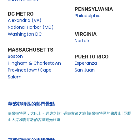
尊貴晚餐巡遊 |城市游輪 ™
PENNSYLVANIA
尊貴晚餐巡遊 |城市游輪 ™
DC METRO
Philadelphia
Alexandria (VA)
尊貴煙花晚餐巡遊
National Harbor (MD)
Prix Fixe 晚餐巡遊
Washington DC
VIRGINIA
餐廳周晚餐巡遊 - 華盛頓特區 |城市游輪 ™
Norfolk
華盛頓特區的週六福音午餐巡遊 |城市體驗
MASSACHUSETTS
Boston
PUERTO RICO
Senior Bingo Lunch Cruise | City Cruises
Hingham & Charlestown
Esperanza
華盛頓特區觀光與旅遊
Provincetown/Cape
San Juan
亞歷山德里亞到喬治敦水上計程車（和反向）|城市游輪
Salem
碼頭古跡之旅 |城市游輪 ™
特色晚餐巡遊 |城市游輪 ™
招牌午餐巡遊 |城市游輪 ™
華盛頓特區的熱門景點
華盛頓精神母親節下午早午餐巡遊 |城市游輪 ™
華盛頓特區：大巴士 - 經典之旅 |
碼頭古跡之旅 |
華盛頓特區的弗農山 |
亞歷
周日與華盛頓特區的聖誕老人游輪共進午餐 |城市體驗
山大港和喬治敦的古跡觀光旅遊
感恩節下午午餐遊船波托馬克河 |城市游輪 ™
感恩節晚餐巡遊 |城市游輪 ™