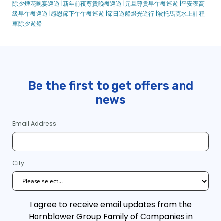
除夕煙花晚宴巡遊 |
新年前夜尊貴晚餐巡遊 |
元旦尊貴早午餐巡遊 |
平安夜高
資本精英
級早午餐巡遊 |
感恩節下午午餐巡遊 |
節日遊船燈光遊行 |
波托馬克水上計程
櫻花
車除夕遊船
經典波托馬克水上計程車
高速波托馬克水上計程車
內港精神
馬修·海耶斯
Be the first to get offers and
克裡斯汀小姐
news
馬婁裡小姐
城市體驗船上提供的酒吧和飲料 – 中國
Email Address
國家精英
奧德賽DC
華盛頓精神
City
華盛頓特區公司活動
華盛頓特區復活節總理晚餐巡遊 |城市游輪 ™
華盛頓特區團體活動
I agree to receive email updates from the
華盛頓特區假日游輪
Hornblower Group Family of Companies in