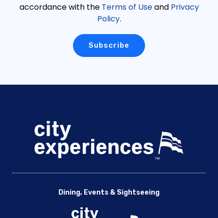
accordance with the
Terms of Use
and
Privacy
華盛頓特區假日活動
Policy
.
華盛頓特區學校活動
華盛頓特區招牌早午餐巡遊 |城市游輪 ™
華盛頓特區社交活動
華盛頓特區情人節招牌早午餐巡遊 |城市游輪 ™
華盛頓特區婚禮活動
水上計程車通行證 |通過
一日通票 |城市游輪 ™
水上計程車兩日通票 |城市游輪 ™
碼頭燈光遊行 – 碼頭觀景船
Essential Smithsonian Tour with NMAAHC Timed Entry
喬治敦遺產運河遊船之旅
國家檔案館和美國國會大廈之旅
國家廣場全程導覽游與華盛頓紀念碑門票
Dining, Events & Sightseeing
華盛頓特區官方歷史體驗
Old Town Alexandria in a Day with Round Trip Ferry Cruise