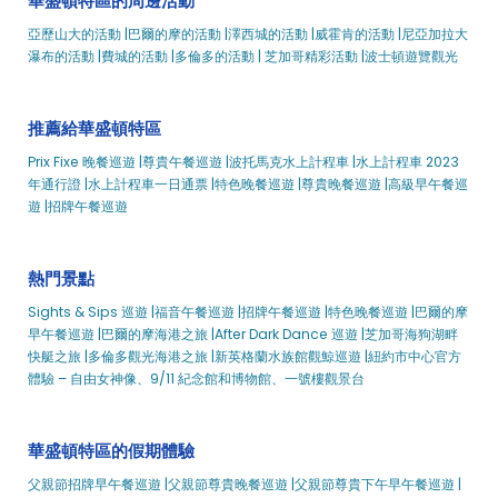
華盛頓特區的周邊活動
為期兩周的特別游輪
亞歷山大的活動 |
巴爾的摩的活動 |
澤西城的活動 |
威霍肯的活動 |
尼亞加拉大
情人節高級早午餐巡遊 |城市游輪 ™
瀑布的活動 |
費城的活動 |
多倫多的活動 |
芝加哥精彩活動 |
波士頓遊覽觀光
情人節尊貴晚餐巡遊 |城市游輪 ™
情人節招牌晚餐巡遊 |城市游輪 ™
推薦給華盛頓特區
情人節招牌午餐巡遊 |城市游輪 ™
Prix Fixe 晚餐巡遊 |
尊貴午餐巡遊 |
波托馬克水上計程車 |
水上計程車 2023
華盛頓特區在五次巡航后還活著
年通行證 |
水上計程車一日通票 |
特色晚餐巡遊 |
尊貴晚餐巡遊 |
高級早午餐巡
華盛頓特區父親節早午餐巡遊提前 |城市游輪 ™
遊 |
招牌午餐巡遊
華盛頓特區 7 月 4 日無底含羞草早午餐巡遊 |城市游輪 ™
華盛頓特區 7 月 4 日晚餐巡遊
熱門景點
華盛頓特區勞動節大獎賽晚餐巡遊 |城市體驗
Sights & Sips 巡遊 |
福音午餐巡遊 |
招牌午餐巡遊 |
特色晚餐巡遊 |
巴爾的摩
華盛頓特區陣亡將士紀念日晚餐巡遊 |城市游輪
早午餐巡遊 |
巴爾的摩海港之旅 |
After Dark Dance 巡遊 |
芝加哥海狗湖畔
快艇之旅 |
多倫多觀光海港之旅 |
新英格蘭水族館觀鯨巡遊 |
紐約市中心官方
華盛頓特區除夕煙花盛宴 |城市游輪 ™
體驗 – 自由女神像、9/11 紀念館和博物館、一號樓觀景台
華盛頓特區 7 月 4 日午餐巡遊
華盛頓特區櫻花招牌早午餐巡遊 |城市游輪 ™
華盛頓特區的假期體驗
華盛頓特區城市艦隊
Admiral Tilp – 城市游輪
父親節招牌早午餐巡遊 |
父親節尊貴晚餐巡遊 |
父親節尊貴下午早午餐巡遊 |