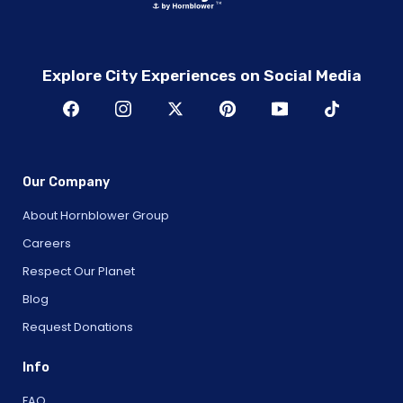
華盛頓特區：首都自行車之旅
華盛頓特區：首都遺址自行車之旅
華盛頓特區：國會山 - 半私人旅遊
Explore City Experiences on Social Media
華盛頓特區：國會山導遊小團體徒步之旅
華盛頓特區：國會山與最高法院和國會圖書館半私人之旅
華盛頓特區：探索華盛頓特區敞篷巴士之旅
華盛頓特區：電動自行車租賃
Our Company
華盛頓特區：杜邦圈的美食之旅義大利美食
About Hornblower Group
華盛頓特區：喬治華盛頓的弗農山莊
Careers
華盛頓特區：喬治華盛頓的弗農山門票
Respect Our Planet
華盛頓特區：喬治華盛頓的弗農山莊門票與豪宅之旅
Blog
華盛頓特區：幽靈之旅
華盛頓特區：夜遊導覽游
Request Donations
華盛頓特區：節日燈光之旅
Info
華盛頓特區：電動汽車的購物中心和紀念碑
FAQ
華盛頓特區：不朽的電動自行車之旅