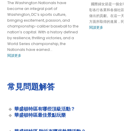
The Washington Nationals have
國際婦女節是一個全球性
父親節午後招牌早午餐巡遊 |城市游輪 ™
become an integral part of
彰各行各業和各個社區的
Washington, DC’s sports culture,
華盛頓特區的父親節早午餐巡遊 |城市體驗
做出的貢獻。在這一天，
bringing excitement, passion, and
方面所取得的進展，同時
父親節尊貴晚餐巡遊 |城市游輪 ™
championship-caliber baseball to the
閱讀更多
艦隊 - 華盛頓特區 - 城市體驗
nation’s capital. With a history defined
by resilience, thrilling victories, and a
從 DC Mount Vernon 遊覽游輪 |城市游輪 ™
World Series championship, the
華盛頓特區假日午餐巡遊 |城市體驗
Nationals have earned...
閱讀更多
Jingle Bells 早午餐巡遊 |最佳城市體驗假日早午餐
7 月 4 日晚宴 華盛頓特區
7月4日波托馬克河觀光午餐巡遊
勞動節波托馬克河古跡午餐巡遊 |城市體驗
常見問題解答
華盛頓特區的母親節晚餐巡遊
母親節早招早午餐巡遊 |城市游輪 ™
母親節尊貴下午早午餐 |城市游輪 ™
華盛頓特區有哪些頂級活動？
母親節尊貴晚餐巡遊 |城市游輪 ™
華盛頓特區最佳景點玩樂
母親節尊貴早午餐巡遊 |城市游輪 ™
來自華盛頓特區或亞歷山大港的弗農山