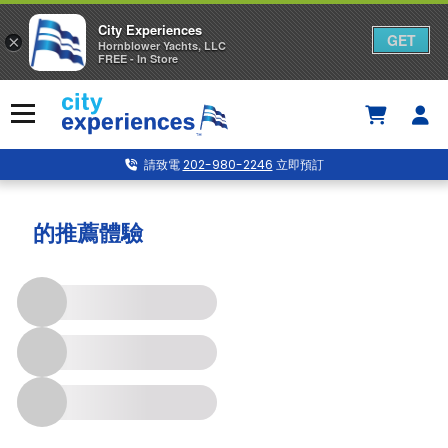
City Experiences
GET
×
Hornblower Yachts, LLC
FREE - In Store
Skip
to
Menu
content
請致電
202-980-2246
立即預訂
Washington DC
的推薦體驗