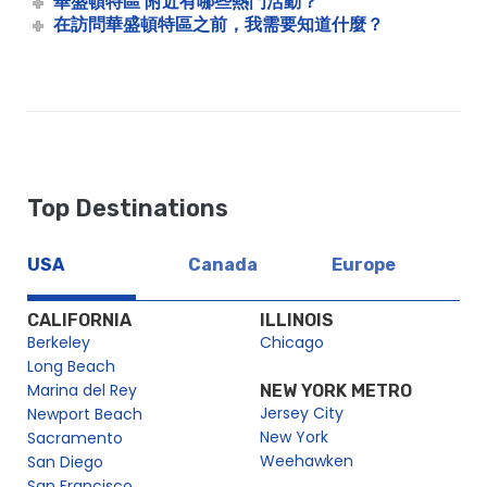
華盛頓特區 附近有哪些熱門活動？
在訪問華盛頓特區之前，我需要知道什麼？
華盛頓特區元旦無底含羞草早午餐巡遊 |城市游輪 ™
New Year’s Eve Early Fireworks Cruise from Alexandria | City
Cruises
從亞歷山大港出發的新年前夜煙花巡遊 |城市游輪 ™
波托馬克河新年前夜煙花晚餐巡遊 |城市體驗
波托馬克河新年前夜午餐巡遊 |城市游輪 ™
新年前夜高級早午餐巡遊 |城市游輪 ™
Top Destinations
波托馬克河古跡午餐巡遊 |城市游輪 ™
波托馬克水上計程車
USA
Canada
Europe
從喬治敦出發的櫻花之旅
CALIFORNIA
ILLINOIS
櫻花水上計程車 |城市游輪 ™
Berkeley
Chicago
波托馬克水上計程車 |城市游輪 ™
Long Beach
國民運動會和華盛頓特區聯隊的水上計程車
Marina del Rey
NEW YORK METRO
Water Taxi 2025 Pass | City Cruises™
Jersey City
Newport Beach
New York
Sacramento
高級早午餐巡遊 |城市游輪 ™
Weehawken
San Diego
尊貴晚餐巡遊
San Francisco