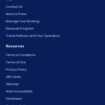
華盛頓特區：不朽的小團體半日游
Contact Us
華盛頓特區：紀念碑和紀念館自行車之旅
News & Press
華盛頓特區：夜間自行車之旅的紀念碑
Manage Your Booking
華盛頓特區：夜間自行車之旅的紀念碑
Rewards Program
華盛頓特區：月光電車之旅的紀念碑
Travel Partners and Tour Operators
華盛頓特區：夜間電動車之旅紀念碑
華盛頓特區：早晨古跡之旅
Resources
華盛頓特區：弗農山和亞歷山大老城區巴士之旅
Terms & Conditions
華盛頓特區：聖經博物館
Terms of Use
華盛頓特區：國家廣場和博物館三輪車之旅
Privacy Policy
華盛頓特區：舊城區電車黃金通行證
Gift Cards
華盛頓特區：舊城區電車白金通行證
Sitemap
華盛頓特區：舊城區電車銀票
Web Accessibility
華盛頓特區：敞篷巴士之旅 - 黃昏時分的華盛頓特區
華盛頓特區：人力車古跡之旅
Developer
華盛頓特區：參觀城市賽格威之旅