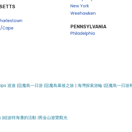
New York
SETTS
Weehawken
harlestown
PENNSYLVANIA
n/Cape
Philadelphia
Sips 巡遊 |
惡魔島一日游 |
惡魔島幕後之旅 |
海灣探索游輪 |
惡魔島一日游
|
紐波特海灘的活動 |
舊金山遊覽觀光