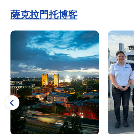
薩克拉門托的父親節 |城市游輪 ™
薩克拉門托博客
父親節觀光游輪 |城市游輪 ™
薩克拉門托歷史悠久的遊船之旅 |城市游輪 ™
陣亡將士紀念日遊船 |城市游輪 ™
陣亡將士紀念日景點和啜飲遊船
陣亡將士紀念日景點和啜飲遊船 |城市游輪 ™
母親節景點和啜飲游輪 |城市游輪 ™
五歲後的母親節還活著
薩克拉門托的搖滾遊艇雞尾酒巡遊 |城市游輪 ™
薩克拉門托在五次巡航后還活著 |城市游輪 ™
薩克拉門托五月五日遊船 |城市游輪 ™
薩克拉門托市艦隊
國會大廈霍恩布洛爾
薩克拉門托企業活動