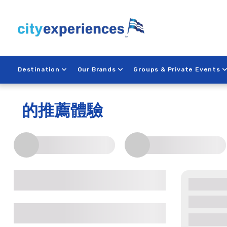
Skip
to
content
Destination
Our Brands
Groups & Private Events
Sacramento
的推薦體驗