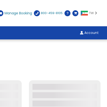
Manage Booking
800-459-8105
TW
Account