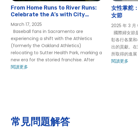
Sacramento Easter River Cruises | City Cruises
From Home Runs to River Runs:
女性掌舵
薩克拉門托集團活動
Celebrate the A’s with City
女節
Cruises Sacramento
Sacramento Holiday Cruise
March 17, 2025
2025 年 3 月
薩克拉門托假日游輪
Baseball fans in Sacramento are
國際婦女節是
experiencing a shift with the Athletics
彰各行各業和
薩克拉門托假日游輪
(formerly the Oakland Athletics)
出的貢獻。在
薩克拉門托勞動節樂趣 |勞動節週末遊船 |城市游輪 ™
relocating to Sutter Health Park, marking a
所取得的進展
薩克拉門托母親節遊船 |城市游輪 ™
new era for the storied franchise. After
閱讀更多
閱讀更多
薩克拉門托新年前夜景點巡遊 |城市游輪 ™
薩克拉門托新年前夜搖滾遊艇巡遊 |城市游輪 ™
薩克拉門托學校活動
薩克拉門托社交活動
Sacramento Spooky Alive After Five
薩克拉門托幽靈萬聖節河遊船 |城市體驗
常見問題解答
薩克拉門托聖派翠克日遊船 |2020 聖派翠克節 |城市體驗
Sacramento St. Patrick’s Day River Cruise | City Cruises