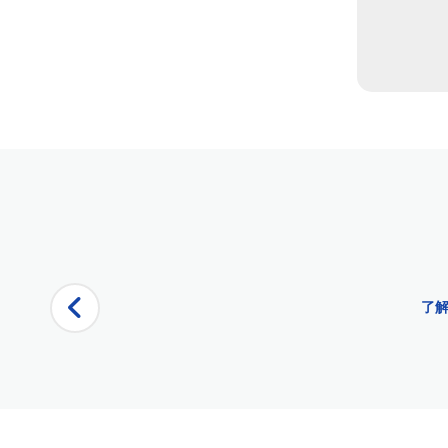
頁面
城市游輪 - 薩克拉門托
7 月 4 日，五輪巡航后還活著 |城市游輪 ™
薩克拉門托的7月4日遊船 |城市游輪 ™
7月4日薩克拉門托煙花巡遊 |城市游輪 ™
7 月 4 日景點和啜飲遊船 |城市游輪 ™
了解
五月五日節 （Cinco de Mayo Alive After Five Cruise） |
薩克拉門托的客戶娛樂
副本 – Father's Day Sights and Sips Cruise
路線 - 薩克拉門托
五歲后的父親節還活著 |城市游輪 ™