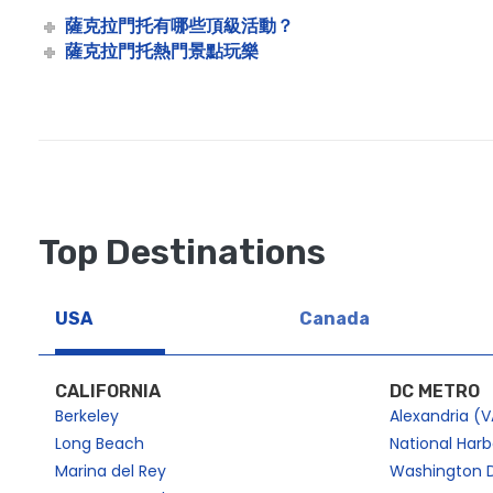
薩克拉門托的景點和啜飲遊船（所有年齡段） |城市游輪 ™
薩克拉門托有哪些頂級活動？
薩克拉門托熱門景點玩樂
Spooky Rock the Yacht Cruise in Sacramento
Spooky Sights and Sips | City Cruises™
薩克拉門托的聖派翠克節酒巡遊 |城市游輪 ™
聖派翠克節 五號游輪后活著的一天 |城市游輪 ™
聖派翠克節景點和啜飲遊船
情人節五歲后還活著 |城市游輪 ™
Top Destinations
薩克拉門托的情人節
情人節觀光游輪 |城市游輪 ™
USA
Canada
CALIFORNIA
DC METRO
Berkeley
Alexandria (V
Long Beach
National Har
Marina del Rey
Washington 