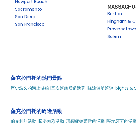
Newport Beach
MASSACHU
Sacramento
Boston
San Diego
Hingham & C
San Francisco
Provincetow
Salem
薩克拉門托的熱門景點
歷史悠久的河上游船 |
五次巡航后還活著 |
搖滾遊艇巡遊 |
Sights & 
薩克拉門托的周邊活動
伯克利的活動 |
長灘精彩活動 |
瑪麗娜德爾雷的活動 |
聖地牙哥的活動 