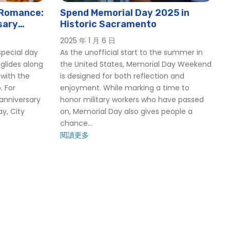
 Romance:
Spend Memorial Day 2025 in
sary
Historic Sacramento
mento
2025 年 1 月 6 日
special day
As the unofficial start to the summer in
 glides along
the United States, Memorial Day Weekend
 with the
is designed for both reflection and
. For
enjoyment. While marking a time to
 anniversary
honor military workers who have passed
ay, City
on, Memorial Day also gives people a
chance...
閱讀更多