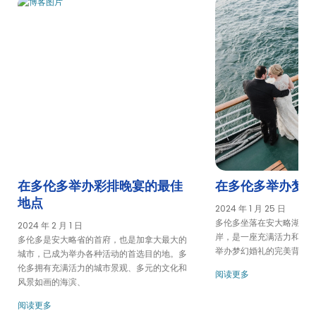
父亲节餐饮巡游
周五 第三届 "水上骄傲 "鸡尾酒会 | 城市经验
多伦多的高中活动
午餐游船
多伦多的会议和活动
多伦多母亲节游轮 | City Cruises™
多伦多新年前夜的晚餐巡游 | 城市体验
奥德赛号顶级早午餐游轮 | 城市游轮™ (City Cruises™)
奥德赛号豪华晚餐游轮 | 城市游轮™ Premier Dinner Cruise | City
在多伦多举办彩排晚宴的最佳
在多伦多举办梦
Cruises™
地点
奥德赛号午餐游轮
2024 年 1 月 25 日
多伦多坐落在安大略湖（Lake
与水晶石英的水上鸡尾酒巡游的骄傲
2024 年 2 月 1 日
岸，是一座充满活力和浪
多伦多是安大略省的首府，也是加拿大最大的
傲慢的水面上的景点和饮料鸡尾酒巡游
举办梦幻婚礼的完美背景
城市，已成为举办各种活动的首选目的地。多
在多伦多的排练聚餐
伦多拥有充满活力的城市景观、多元的文化和
阅读更多
风景如画的海滨、
景点与酒水鸡尾酒巡游
观光游轮 | 城市游轮™ Sightseeing Cruise | City Cruises™
阅读更多