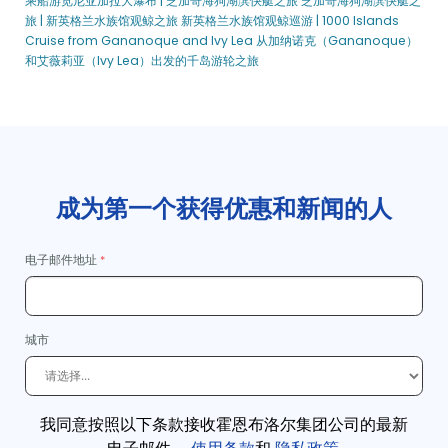
乘船游览尼亚加拉大瀑布 | 芝加哥海狗湖滨快艇之旅
芝加哥海狗湖滨快艇之
多伦多。中世纪的晚餐和比赛
旅 | 新英格兰水族馆观鲸之旅
新英格兰水族馆观鲸巡游 | 1000 Islands
Cruise from Gananoque and Ivy Lea
从加纳诺克（Gananoque）
和艾薇莉亚（Ivy Lea）出发的千岛游轮之旅
成为第一个获得优惠和新闻的人
电子邮件地址
城市
我同意按照以下条款接收霍恩布洛尔集团公司的最新