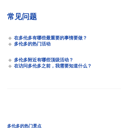
北方精神号 "招牌午餐游轮
多伦多的特殊场合
常见问题
在多伦多与圣诞老人一起巡游的周日早午餐 | 城市体验
多伦多市车队
北方精神
在多伦多有哪些最重要的事情要做？
多伦多奥德赛
多伦多的热门活动
鹂鸟
迷迭香
多伦多附近有哪些顶级活动？
在访问多伦多之前，我需要知道什么？
秀色可餐
多伦多精英会
多伦多古典广播巡航｜城市体验
多伦多企业活动
多伦多父亲节晚餐巡游｜城市体验
多伦多团体活动
多伦多假日游轮
多伦多劳工节午餐游 (2020) | 城市体验
多伦多的热门景点