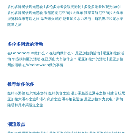
多伦多母亲节早午餐巡游｜城市体验
多伦多港餐饮观光游轮 | 多伦多港餐饮观光游轮 | 多伦多港餐饮观光游轮 |
多伦多新年夜鸡尾酒巡游｜城市体验
多伦多港餐饮观光游轮
乘船游览尼亚加拉大瀑布
独家首航尼亚加拉大瀑布
游览和瀑布背后之旅
瀑布焰火巡游
尼亚加拉水力发电：斯凯隆塔和尾水渠
多伦多学校活动
隧道之旅
多伦多社会活动
多伦多运输条款
多伦多附近的活动
多伦多感恩节早午餐游船 (2020) | 城市体验
在Gananoque做什么？
在纽约做什么？
尼亚加拉的活动 | 尼亚加拉的活
多伦多婚礼活动
动
华盛顿特区的活动
在亚历山大市做什么？
尼亚加拉州的活动 | 尼亚加拉
多伦多放大镜游船
州的活动
在Weehawken做的事情
多伦多的大学活动
多伦多的婚礼相关活动
推荐给多伦多
搜索结果
纽约市游轮
纽约城市游轮
纽约美食之旅
漫步
乘船游览瀑布之旅
独家首航尼
多伦多城市通票
亚加拉大瀑布之旅和瀑布背后之旅
瀑布烟花巡游
尼亚加拉水力发电：斯凯
多伦多。乘坐赛格威1小时的酒厂历史区
隆塔和尾水渠隧道之旅
多伦多。酒厂区步行之旅
多伦多。闹鬼的步行之旅
潮流景点
多伦多。肯辛顿市场附近的国际美食之旅