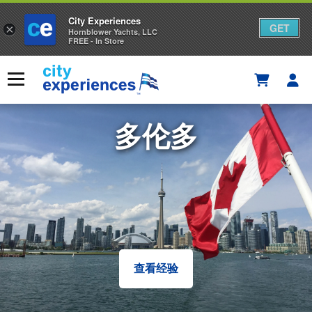
City Experiences
GET
×
Hornblower Yachts, LLC
FREE - In Store
跳
到
菜单
内
容
多伦多
多伦多
查看经验