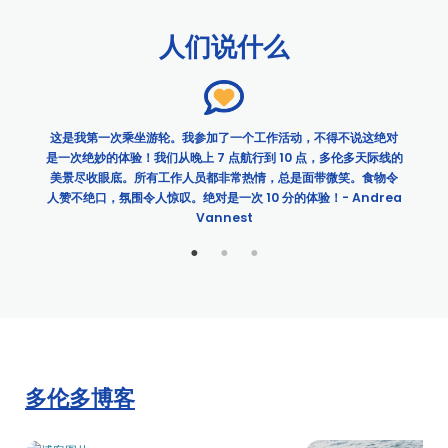
2020年多伦多母亲节的早期晚餐游轮 | 城市体验
人们说什么
无障碍设施
加拿大母亲节下午的早午餐游船活动 | 城市体验
多伦多的周年纪念日
多伦多的生日
超
这是我第一次乘坐游轮。我参加了一个工作活动，不得不说这绝对
。
是一次绝妙的体验！我们从晚上 7 点航行到 10 点，多伦多天际线的
早午餐巡游
美景尽收眼底。所有工作人员都非常热情，总是面带微笑。食物令
加拿大日晚餐游船
人赞不绝口，氛围令人惊叹。绝对是一次 10 分的体验！- Andrea
在多伦多举行的仪式和酒会
Vannest
多伦多的客户娱乐活动
晚餐巡游
与水晶石英一起的拖曳早午餐游船
多伦多母亲节的早午餐｜城市体验
复活节周日巡游
多伦多的小学和中学活动
多伦多博客
多伦多的员工外出活动
父亲节游轮